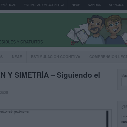
TEMÁTICAS
ESTIMULACION COGNITIVA
NEAE
NAVIDAD
ATENCIÓN
AS
NEAE
ESTIMULACION COGNITIVA
COMPRENSIÓN LEC
 Y SIMETRÍA – Siguiendo el
Bus
, 2025
¿T
Int
sus