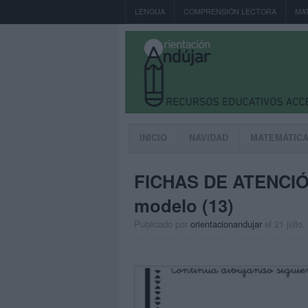
LENGUA
COMPRENSIÓN LECTORA
MA
INICIO
NAVIDAD
MATEMÁTIC
FICHAS DE ATENCIÓN
modelo (13)
Publicado por
orientacionandujar
el 21 julio