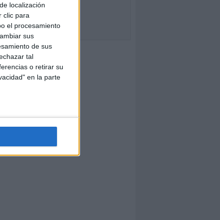
de localización
 clic para
bo el procesamiento
cambiar sus
esamiento de sus
echazar tal
erencias o retirar su
vacidad" en la parte