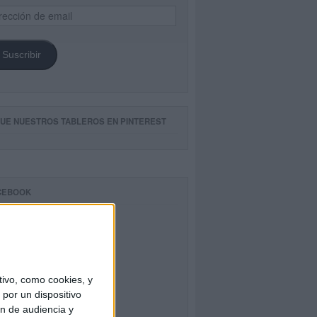
ección
il
Suscribir
GUE NUESTROS TABLEROS EN PINTEREST
CEBOOK
ivo, como cookies, y
por un dispositivo
ón de audiencia y