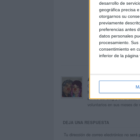
desarrollo de servici
geográfica precisa e 
otorgarnos su conse
previamente descrito
preferencias antes d
datos personales pue
procesamiento. Sus p
consentimiento en cu
inferior de la página
Acerca de orientacion
Orientación Andújar no es sol
M
Maribel, que además de ser p
dentro del blog y en el cual,
voluntarios en sus meses de 
DEJA UNA RESPUESTA
Tu dirección de correo electrónico no será 