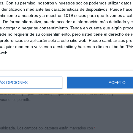
os.
Con su permiso, nosotros y nuestros socios podemos utilizar datos 
identificación mediante las características de dispositivos. Puede hacer
ntimiento a nosotros y a nuestros 1019 socios para que llevemos a ca
. De forma alternativa, puede acceder a información más detallada y 
e otorgar o negar su consentimiento.
Tenga en cuenta que algún proc
de no requerir de su consentimiento, pero usted tiene el derecho de r
referencias se aplicarán solo a este sitio web. Puede cambiar sus pref
alquier momento volviendo a este sitio y haciendo clic en el botón "Pri
 web.
andujar
o un blog, es la apuesta personal de dos profesores Ginés y
ÁS OPCIONES
ACEPTO
areja, son los encargados de los contenidos que encontramos
 vuelcan la mayor parte del tiempo, que sus tareas como docentes, y
verano les permite.
publicada.
Los campos obligatorios están marcados con
*