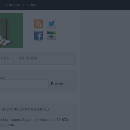
GRAFOMOTRICIDAD
TORA
ATENCIÓN
car
Buscar
E GUSTA NUESTRO MATERIAL?
roduce tu email para unirte a otros 80.870
criptores.