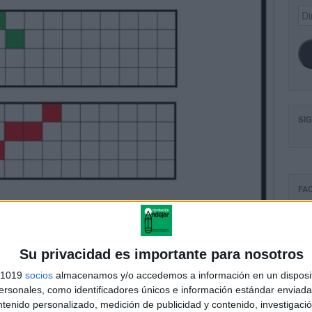
Dir
de
ema
SI
FA
Su privacidad es importante para nosotros
s 1019
socios
almacenamos y/o accedemos a información en un disposit
sonales, como identificadores únicos e información estándar enviada 
ntenido personalizado, medición de publicidad y contenido, investigaci