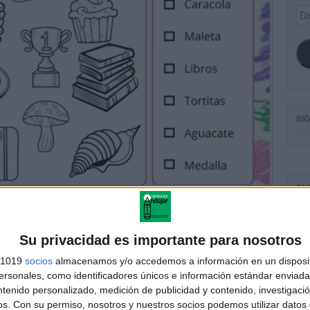
Dir
de
ema
SI
FA
Su privacidad es importante para nosotros
s 1019
socios
almacenamos y/o accedemos a información en un disposit
sonales, como identificadores únicos e información estándar enviada 
ntenido personalizado, medición de publicidad y contenido, investigaci
os.
Con su permiso, nosotros y nuestros socios podemos utilizar datos 