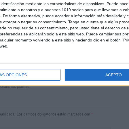
identificación mediante las características de dispositivos. Puede hacer
ntimiento a nosotros y a nuestros 1019 socios para que llevemos a ca
. De forma alternativa, puede acceder a información más detallada y 
e otorgar o negar su consentimiento.
Tenga en cuenta que algún proc
de no requerir de su consentimiento, pero usted tiene el derecho de r
referencias se aplicarán solo a este sitio web. Puede cambiar sus pref
alquier momento volviendo a este sitio y haciendo clic en el botón "Pri
 web.
andujar
o un blog, es la apuesta personal de dos profesores Ginés y
areja, son los encargados de los contenidos que encontramos
ÁS OPCIONES
ACEPTO
 vuelcan la mayor parte del tiempo, que sus tareas como docentes, y
verano les permite.
publicada.
Los campos obligatorios están marcados con
*