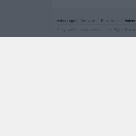
Aviso Legal
Contacto
Publicidad
Volver
Copyright Orientacion Andujar. All Rights Rese