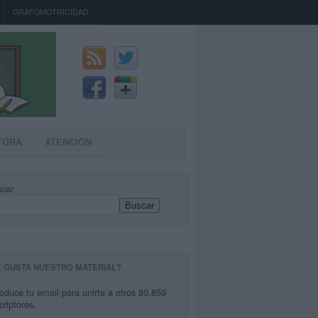
GRAFOMOTRICIDAD
TORA
ATENCIÓN
car
Buscar
E GUSTA NUESTRO MATERIAL?
roduce tu email para unirte a otros 80.859
criptores.