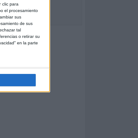
 clic para
bo el procesamiento
cambiar sus
esamiento de sus
echazar tal
erencias o retirar su
vacidad" en la parte