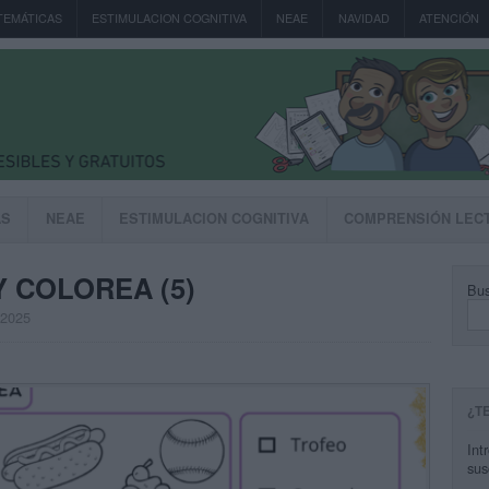
TEMÁTICAS
ESTIMULACION COGNITIVA
NEAE
NAVIDAD
ATENCIÓN
AS
NEAE
ESTIMULACION COGNITIVA
COMPRENSIÓN LEC
Y COLOREA (5)
Bus
, 2025
¿T
Int
sus