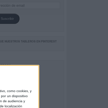
ección
il
Suscribir
GUE NUESTROS TABLEROS EN PINTEREST
CEBOOK
ivo, como cookies, y
por un dispositivo
ón de audiencia y
de localización