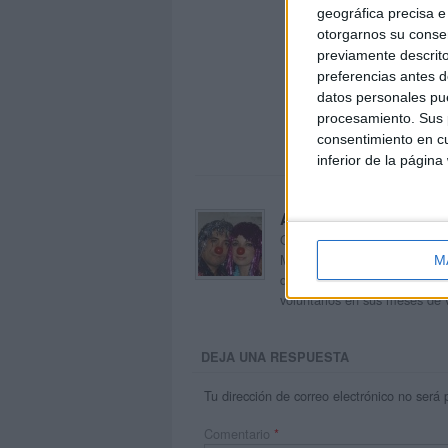
geográfica precisa e 
otorgarnos su conse
previamente descrito
preferencias antes d
datos personales pue
procesamiento. Sus p
consentimiento en cu
inferior de la página
Acerca de orientacion
Orientación Andújar no es sol
Maribel, que además de ser p
M
dentro del blog y en el cual,
voluntarios en sus meses de 
DEJA UNA RESPUESTA
Tu dirección de correo electrónico no será 
Comentario
*