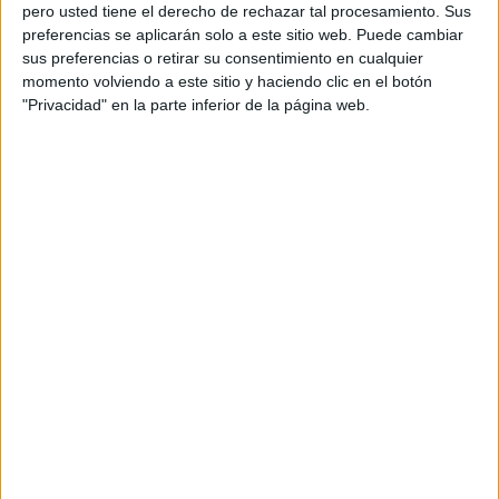
pero usted tiene el derecho de rechazar tal procesamiento. Sus
preferencias se aplicarán solo a este sitio web. Puede cambiar
sus preferencias o retirar su consentimiento en cualquier
momento volviendo a este sitio y haciendo clic en el botón
Acerca de orientacionandujar
"Privacidad" en la parte inferior de la página web.
Orientación Andújar no es solo un blog, es la apuesta
personal de dos profesores Ginés y Maribel, que
además de ser pareja, son los encargados de los
contenidos que encontramos dentro del blog y en el
cual, vuelcan la mayor parte del tiempo, que sus tareas
como docentes, y voluntarios en sus meses de verano
les permite.
DEJA UNA RESPUESTA
Tu dirección de correo electrónico no será
publicada.
Los campos obligatorios están marcados
con
*