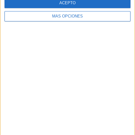
ACEPTO
MÁS OPCIONES
Buscar
Buscar
¿TE GUSTA NUESTRO MATERIAL?
Introduce tu email para unirte a otros
80.850 suscriptores.