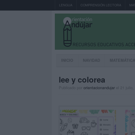
LENGUA
COMPRENSIÓN LECTORA
MA
INICIO
NAVIDAD
MATEMÁTIC
lee y colorea
Publicado por
orientacionandujar
el 21 julio