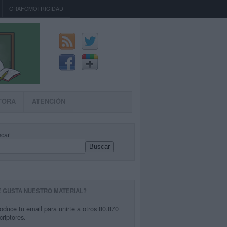
GRAFOMOTRICIDAD
TORA
ATENCIÓN
car
Buscar
E GUSTA NUESTRO MATERIAL?
roduce tu email para unirte a otros 80.870
criptores.