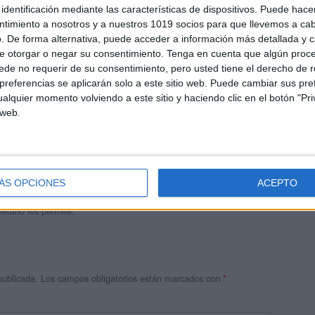
identificación mediante las características de dispositivos. Puede hacer
ntimiento a nosotros y a nuestros 1019 socios para que llevemos a ca
. De forma alternativa, puede acceder a información más detallada y 
e otorgar o negar su consentimiento.
Tenga en cuenta que algún proc
de no requerir de su consentimiento, pero usted tiene el derecho de r
referencias se aplicarán solo a este sitio web. Puede cambiar sus pref
alquier momento volviendo a este sitio y haciendo clic en el botón "Pri
 web.
andujar
o un blog, es la apuesta personal de dos profesores Ginés y
areja, son los encargados de los contenidos que encontramos
ÁS OPCIONES
ACEPTO
 vuelcan la mayor parte del tiempo, que sus tareas como docentes, y
verano les permite.
publicada.
Los campos obligatorios están marcados con
*