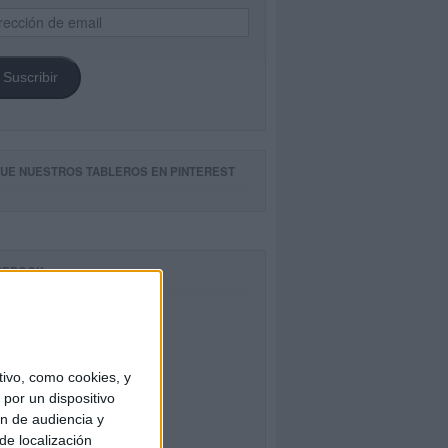
ección
il
Suscribir
GUE NUESTROS TABLEROS EN PINTEREST
CEBOOK
ivo, como cookies, y
por un dispositivo
ón de audiencia y
de localización