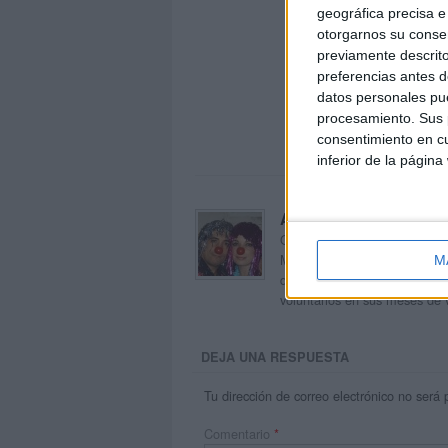
geográfica precisa e 
otorgarnos su conse
previamente descrito
preferencias antes d
datos personales pue
procesamiento. Sus p
consentimiento en cu
inferior de la página
Acerca de orientacion
Orientación Andújar no es sol
Maribel, que además de ser p
M
dentro del blog y en el cual,
voluntarios en sus meses de 
DEJA UNA RESPUESTA
Tu dirección de correo electrónico no será 
Comentario
*