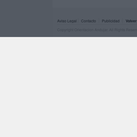
Aviso Legal
Contacto
Publicidad
Volver
Copyright Orientacion Andujar. All Rights Rese