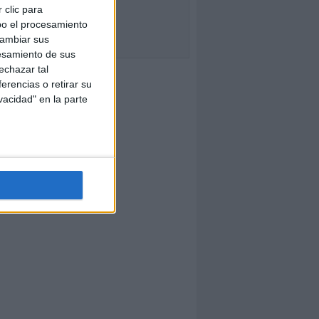
 clic para
bo el procesamiento
cambiar sus
esamiento de sus
echazar tal
erencias o retirar su
vacidad" en la parte