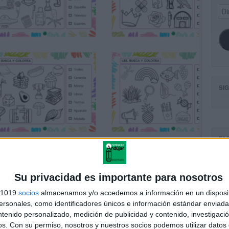
Dir
de
ema
SI
FA
Su privacidad es importante para nosotros
s 1019
socios
almacenamos y/o accedemos a información en un disposit
sonales, como identificadores únicos e información estándar enviada 
ntenido personalizado, medición de publicidad y contenido, investigaci
os.
Con su permiso, nosotros y nuestros socios podemos utilizar datos 