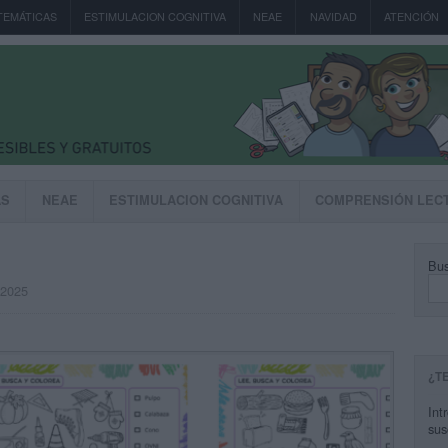
TEMÁTICAS
ESTIMULACION COGNITIVA
NEAE
NAVIDAD
ATENCIÓN
AS
NEAE
ESTIMULACION COGNITIVA
COMPRENSIÓN LEC
Bus
, 2025
¿T
Int
sus