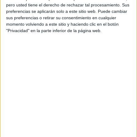
pero usted tiene el derecho de rechazar tal procesamiento. Sus
preferencias se aplicarán solo a este sitio web. Puede cambiar
sus preferencias o retirar su consentimiento en cualquier
momento volviendo a este sitio y haciendo clic en el botón
"Privacidad" en la parte inferior de la página web.
Acerca de orientacionandujar
Orientación Andújar no es solo un blog, es la apuesta
personal de dos profesores Ginés y Maribel, que
además de ser pareja, son los encargados de los
contenidos que encontramos dentro del blog y en el
cual, vuelcan la mayor parte del tiempo, que sus tareas
como docentes, y voluntarios en sus meses de verano
les permite.
DEJA UNA RESPUESTA
Tu dirección de correo electrónico no será