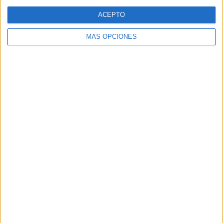
Web
ACEPTO
MÁS OPCIONES
Buscar
Buscar
¿TE GUSTA NUESTRO MATERIAL?