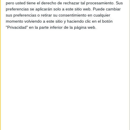
pero usted tiene el derecho de rechazar tal procesamiento. Sus
preferencias se aplicarán solo a este sitio web. Puede cambiar
sus preferencias o retirar su consentimiento en cualquier
momento volviendo a este sitio y haciendo clic en el botón
Acerca de orientacionandujar
"Privacidad" en la parte inferior de la página web.
Orientación Andújar no es solo un blog, es la apuesta
personal de dos profesores Ginés y Maribel, que
además de ser pareja, son los encargados de los
contenidos que encontramos dentro del blog y en el
cual, vuelcan la mayor parte del tiempo, que sus tareas
como docentes, y voluntarios en sus meses de verano
les permite.
DEJA UNA RESPUESTA
Tu dirección de correo electrónico no será
publicada.
Los campos obligatorios están marcados
con
*