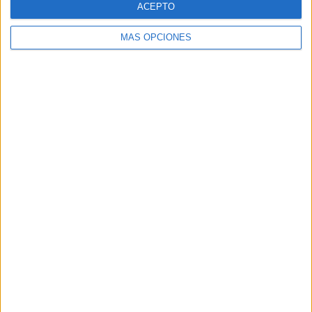
ACEPTO
MÁS OPCIONES
Buscar
Buscar
¿TE GUSTA NUESTRO MATERIAL?
Introduce tu email para unirte a otros
80.869 suscriptores.