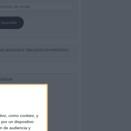
ección
il
Suscribir
GUE NUESTROS TABLEROS EN PINTEREST
CEBOOK
ivo, como cookies, y
por un dispositivo
ón de audiencia y