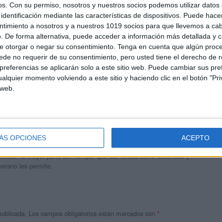
os.
Con su permiso, nosotros y nuestros socios podemos utilizar datos 
identificación mediante las características de dispositivos. Puede hacer
ntimiento a nosotros y a nuestros 1019 socios para que llevemos a ca
. De forma alternativa, puede acceder a información más detallada y 
e otorgar o negar su consentimiento.
Tenga en cuenta que algún proc
de no requerir de su consentimiento, pero usted tiene el derecho de r
referencias se aplicarán solo a este sitio web. Puede cambiar sus pref
alquier momento volviendo a este sitio y haciendo clic en el botón "Pri
 web.
andujar
o un blog, es la apuesta personal de dos profesores Ginés y
ÁS OPCIONES
ACEPTO
areja, son los encargados de los contenidos que encontramos
 vuelcan la mayor parte del tiempo, que sus tareas como docentes, y
verano les permite.
publicada.
Los campos obligatorios están marcados con
*