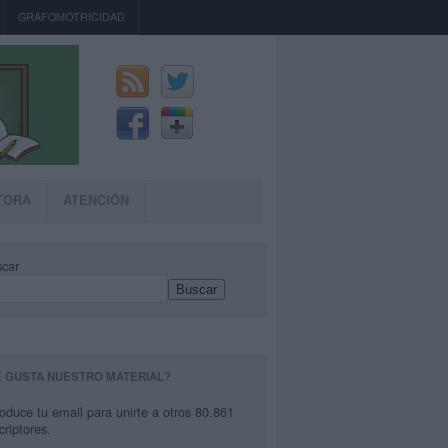
GRAFOMOTRICIDAD
TORA
ATENCIÓN
car
Buscar
E GUSTA NUESTRO MATERIAL?
roduce tu email para unirte a otros 80.861
criptores.