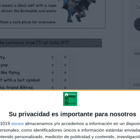
Dir
de
ema
SI
FA
Su privacidad es importante para nosotros
s 1019
socios
almacenamos y/o accedemos a información en un disposit
sonales, como identificadores únicos e información estándar enviada 
ntenido personalizado, medición de publicidad y contenido, investigaci