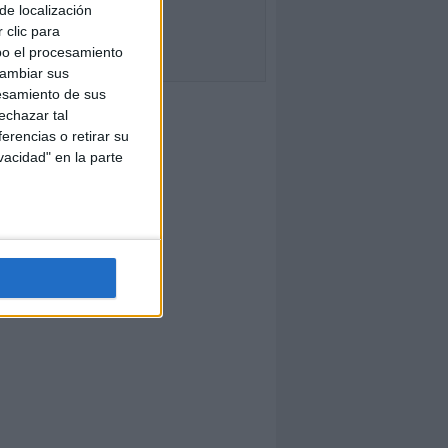
de localización
 clic para
bo el procesamiento
cambiar sus
esamiento de sus
echazar tal
erencias o retirar su
vacidad" en la parte