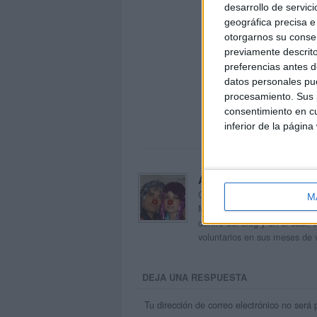
desarrollo de servici
geográfica precisa e 
otorgarnos su conse
previamente descrito
preferencias antes d
datos personales pue
procesamiento. Sus p
consentimiento en cu
inferior de la página
Acerca de orientacion
Orientación Andújar no es sol
M
Maribel, que además de ser p
dentro del blog y en el cual,
voluntarios en sus meses de 
DEJA UNA RESPUESTA
Tu dirección de correo electrónico no será 