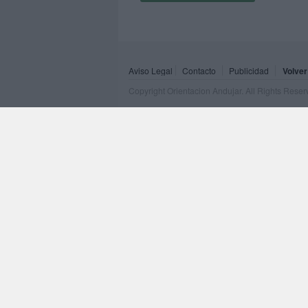
Aviso Legal
Contacto
Publicidad
Volver
Copyright Orientacion Andujar. All Rights Rese