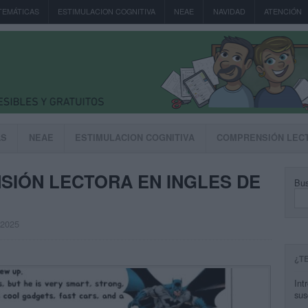
TEMÁTICAS
ESTIMULACION COGNITIVA
NEAE
NAVIDAD
ATENCIÓN
AS
NEAE
ESTIMULACION COGNITIVA
COMPRENSIÓN LEC
SIÓN LECTORA EN INGLES DE
Bus
, 2025
¿T
Int
sus