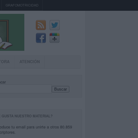
GRAFOMOTRICIDAD
TORA
ATENCIÓN
car
Buscar
E GUSTA NUESTRO MATERIAL?
roduce tu email para unirte a otros 80.859
criptores.