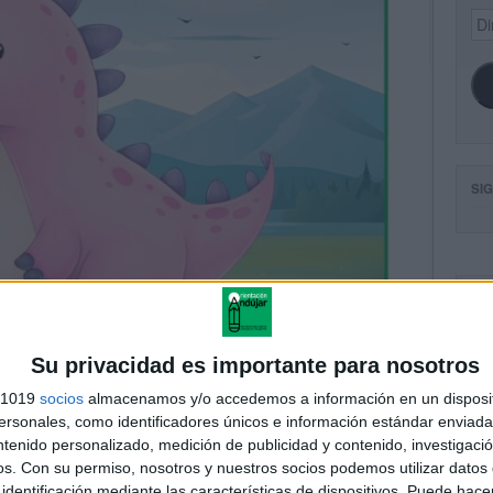
Dir
de
ema
SI
FA
Su privacidad es importante para nosotros
s 1019
socios
almacenamos y/o accedemos a información en un disposit
sonales, como identificadores únicos e información estándar enviada 
ntenido personalizado, medición de publicidad y contenido, investigaci
os.
Con su permiso, nosotros y nuestros socios podemos utilizar datos 
identificación mediante las características de dispositivos. Puede hacer