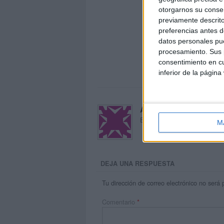
otorgarnos su conse
previamente descrito
preferencias antes d
datos personales pue
procesamiento. Sus p
consentimiento en cu
inferior de la página
Acerca de María Oliva
El autor no ha proporcionado
M
DEJA UNA RESPUESTA
Tu dirección de correo electrónico no será 
Comentario
*