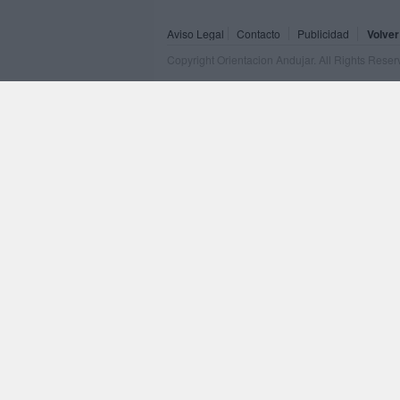
Aviso Legal
Contacto
Publicidad
Volver
Copyright Orientacion Andujar. All Rights Rese