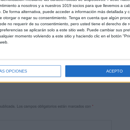
ntimiento a nosotros y a nuestros 1019 socios para que llevemos a ca
. De forma alternativa, puede acceder a información más detallada y 
e otorgar o negar su consentimiento.
Tenga en cuenta que algún proc
de no requerir de su consentimiento, pero usted tiene el derecho de r
referencias se aplicarán solo a este sitio web. Puede cambiar sus pref
alquier momento volviendo a este sitio y haciendo clic en el botón "Pri
 web.
res
 ninguna información.
ÁS OPCIONES
ACEPTO
publicada.
Los campos obligatorios están marcados con
*