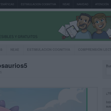
TEMÁTICAS
ESTIMULACION COGNITIVA
NEAE
NAVIDAD
ATENCIÓN
AS
NEAE
ESTIMULACION COGNITIVA
COMPRENSIÓN LEC
osaurios5
Bus
25
¿T
Int
sus