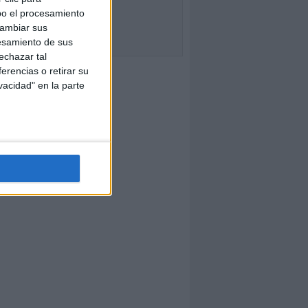
bo el procesamiento
cambiar sus
esamiento de sus
echazar tal
erencias o retirar su
vacidad" en la parte