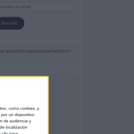
ección
il
Suscribir
GUE NUESTROS TABLEROS EN PINTEREST
CEBOOK
ivo, como cookies, y
por un dispositivo
ón de audiencia y
de localización
 clic para