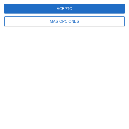
Web
ACEPTO
MÁS OPCIONES
Buscar
Buscar
¿TE GUSTA NUESTRO MATERIAL?