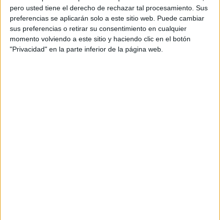
pero usted tiene el derecho de rechazar tal procesamiento. Sus
preferencias se aplicarán solo a este sitio web. Puede cambiar
sus preferencias o retirar su consentimiento en cualquier
momento volviendo a este sitio y haciendo clic en el botón
"Privacidad" en la parte inferior de la página web.
Acerca de orientacionandujar
Orientación Andújar no es solo un blog, es la apuesta
personal de dos profesores Ginés y Maribel, que
además de ser pareja, son los encargados de los
contenidos que encontramos dentro del blog y en el
cual, vuelcan la mayor parte del tiempo, que sus tareas
como docentes, y voluntarios en sus meses de verano
les permite.
DEJA UNA RESPUESTA
Tu dirección de correo electrónico no será