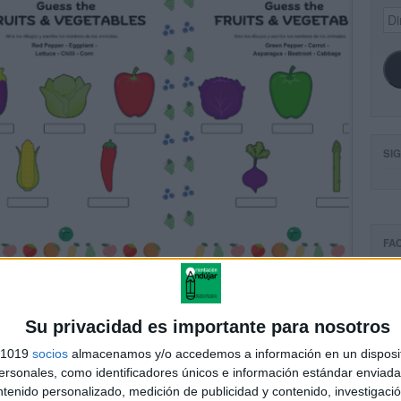
Dir
de
ema
SI
FA
Su privacidad es importante para nosotros
s 1019
socios
almacenamos y/o accedemos a información en un disposit
sonales, como identificadores únicos e información estándar enviada 
ntenido personalizado, medición de publicidad y contenido, investigaci