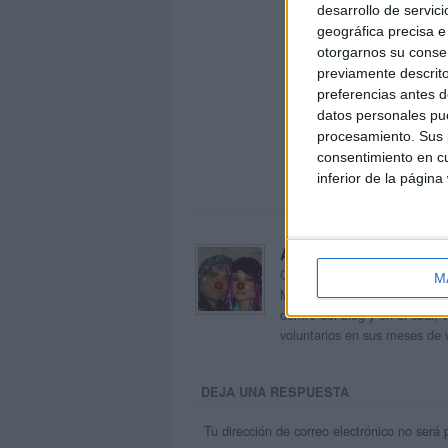
desarrollo de servici
geográfica precisa e 
otorgarnos su conse
previamente descrito
preferencias antes d
datos personales pue
procesamiento. Sus p
consentimiento en cu
inferior de la página
Acerca de orientacion
Orientación Andújar no es sol
M
Maribel, que además de ser p
dentro del blog y en el cual,
voluntarios en sus meses de 
DEJA UNA RESPUESTA
Tu dirección de correo electrónico no será 