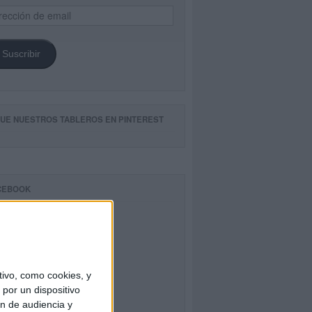
ección
il
Suscribir
GUE NUESTROS TABLEROS EN PINTEREST
CEBOOK
ivo, como cookies, y
por un dispositivo
ón de audiencia y