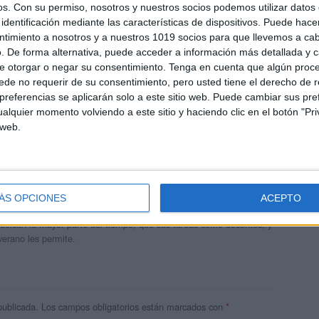
os.
Con su permiso, nosotros y nuestros socios podemos utilizar datos 
identificación mediante las características de dispositivos. Puede hacer
ntimiento a nosotros y a nuestros 1019 socios para que llevemos a ca
. De forma alternativa, puede acceder a información más detallada y 
e otorgar o negar su consentimiento.
Tenga en cuenta que algún proc
de no requerir de su consentimiento, pero usted tiene el derecho de r
referencias se aplicarán solo a este sitio web. Puede cambiar sus pref
alquier momento volviendo a este sitio y haciendo clic en el botón "Pri
 web.
andujar
o un blog, es la apuesta personal de dos profesores Ginés y
ÁS OPCIONES
ACEPTO
areja, son los encargados de los contenidos que encontramos
 vuelcan la mayor parte del tiempo, que sus tareas como docentes, y
verano les permite.
publicada.
Los campos obligatorios están marcados con
*