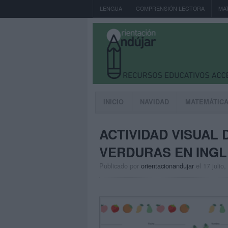
LENGUA
COMPRENSIÓN LECTORA
MA
INICIO
NAVIDAD
MATEMÁTIC
ACTIVIDAD VISUAL
VERDURAS EN ING
Publicado por
orientacionandujar
el 17 julio