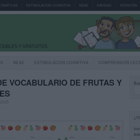
TEMÁTICAS
ESTIMULACION COGNITIVA
NEAE
NAVIDAD
ATENCIÓN
AS
NEAE
ESTIMULACION COGNITIVA
COMPRENSIÓN LEC
 DE VOCABULARIO DE FRUTAS Y
Bus
LES
, 2025
¿T
Int
sus