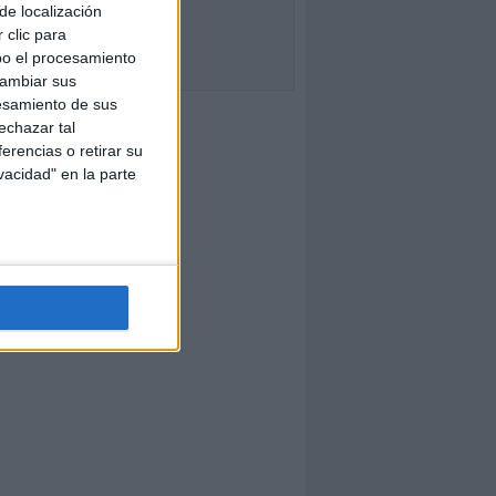
de localización
 clic para
bo el procesamiento
cambiar sus
esamiento de sus
echazar tal
erencias o retirar su
vacidad" en la parte