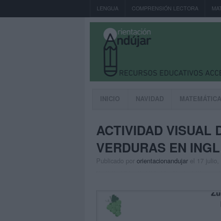
LENGUA
COMPRENSIÓN LECTORA
MA
INICIO
NAVIDAD
MATEMÁTIC
ACTIVIDAD VISUAL
VERDURAS EN INGL
Publicado por
orientacionandujar
el 17 julio