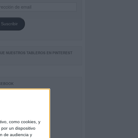
ección
il
Suscribir
GUE NUESTROS TABLEROS EN PINTEREST
CEBOOK
ivo, como cookies, y
por un dispositivo
ón de audiencia y