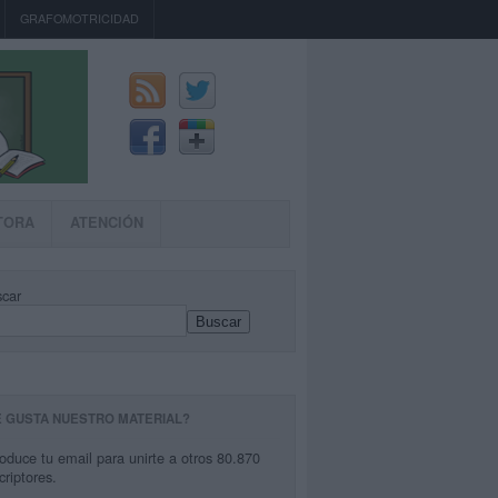
GRAFOMOTRICIDAD
TORA
ATENCIÓN
car
Buscar
E GUSTA NUESTRO MATERIAL?
roduce tu email para unirte a otros 80.870
criptores.