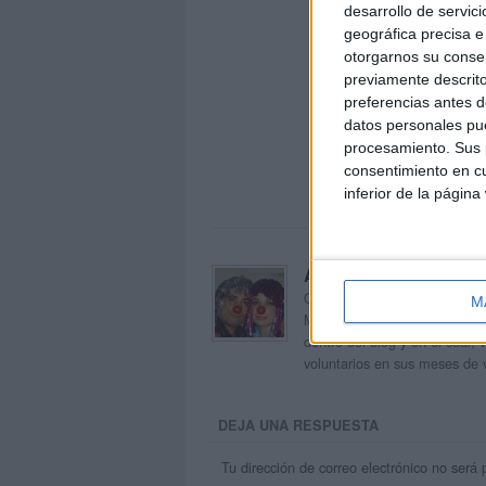
desarrollo de servici
geográfica precisa e 
otorgarnos su conse
previamente descrito
preferencias antes d
datos personales pue
procesamiento. Sus p
consentimiento en cu
inferior de la página
Acerca de orientacion
Orientación Andújar no es sol
M
Maribel, que además de ser p
dentro del blog y en el cual,
voluntarios en sus meses de 
DEJA UNA RESPUESTA
Tu dirección de correo electrónico no será 