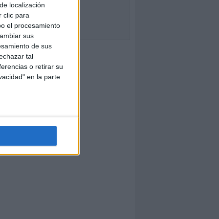
de localización
 clic para
bo el procesamiento
cambiar sus
esamiento de sus
echazar tal
erencias o retirar su
vacidad" en la parte