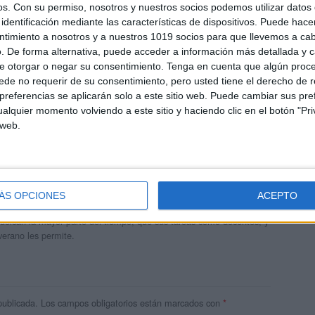
os.
Con su permiso, nosotros y nuestros socios podemos utilizar datos 
identificación mediante las características de dispositivos. Puede hacer
ntimiento a nosotros y a nuestros 1019 socios para que llevemos a ca
. De forma alternativa, puede acceder a información más detallada y 
e otorgar o negar su consentimiento.
Tenga en cuenta que algún proc
de no requerir de su consentimiento, pero usted tiene el derecho de r
referencias se aplicarán solo a este sitio web. Puede cambiar sus pref
alquier momento volviendo a este sitio y haciendo clic en el botón "Pri
 web.
andujar
o un blog, es la apuesta personal de dos profesores Ginés y
ÁS OPCIONES
ACEPTO
areja, son los encargados de los contenidos que encontramos
 vuelcan la mayor parte del tiempo, que sus tareas como docentes, y
verano les permite.
publicada.
Los campos obligatorios están marcados con
*