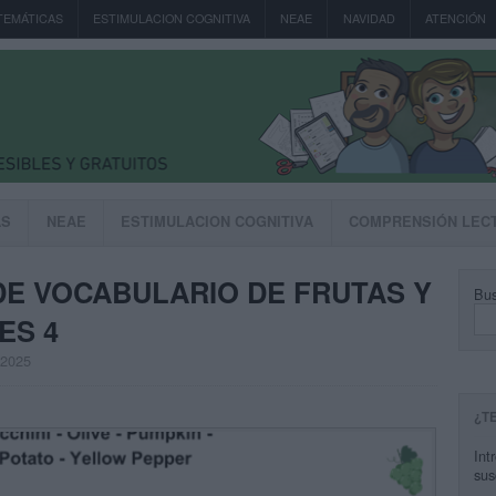
TEMÁTICAS
ESTIMULACION COGNITIVA
NEAE
NAVIDAD
ATENCIÓN
AS
NEAE
ESTIMULACION COGNITIVA
COMPRENSIÓN LEC
 DE VOCABULARIO DE FRUTAS Y
Bus
ES 4
, 2025
¿T
Int
sus