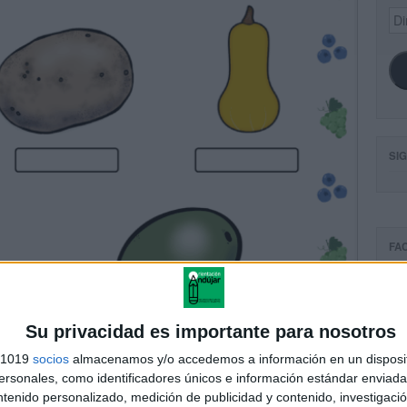
Dir
de
ema
SI
FA
Su privacidad es importante para nosotros
s 1019
socios
almacenamos y/o accedemos a información en un disposit
sonales, como identificadores únicos e información estándar enviada 
ntenido personalizado, medición de publicidad y contenido, investigaci