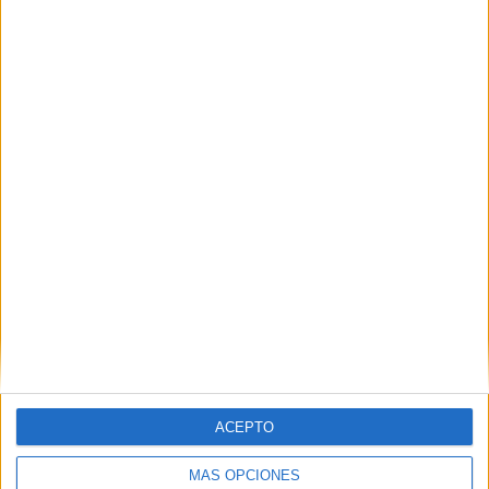
Nombre
*
Correo electrónico
*
Web
ACEPTO
MÁS OPCIONES