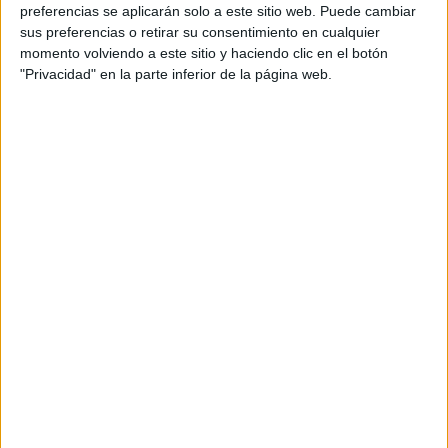
personal de dos profesores Ginés y Maribel, que
preferencias se aplicarán solo a este sitio web. Puede cambiar
además de ser pareja, son los encargados de los
sus preferencias o retirar su consentimiento en cualquier
momento volviendo a este sitio y haciendo clic en el botón
contenidos que encontramos dentro del blog y en el
"Privacidad" en la parte inferior de la página web.
cual, vuelcan la mayor parte del tiempo, que sus tareas
como docentes, y voluntarios en sus meses de verano
les permite.
DEJA UNA RESPUESTA
Tu dirección de correo electrónico no será
publicada.
Los campos obligatorios están marcados
con
*
Comentario
*