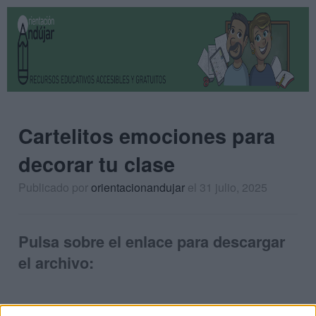
Cartelitos emociones para
decorar tu clase
Publicado por
orientacionandujar
el 31 julio, 2025
Pulsa sobre el enlace para descargar
el archivo: