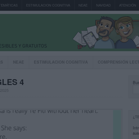
TEMÁTICAS
ESTIMULACION COGNITIVA
NEAE
NAVIDAD
ATENCIÓN
AS
NEAE
ESTIMULACION COGNITIVA
COMPRENSIÓN LEC
LES 4
Bus
, 2025
¿T
Int
sus