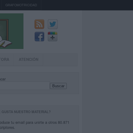
GRAFOMOTRICIDAD
TORA
ATENCIÓN
car
Buscar
E GUSTA NUESTRO MATERIAL?
roduce tu email para unirte a otros 80.871
criptores.