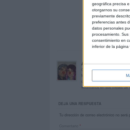
geográfica precisa e 
otorgarnos su conse
previamente descrito
preferencias antes d
datos personales pue
procesamiento. Sus p
consentimiento en cu
inferior de la página
Acerca de orientacion
Orientación Andújar no es sol
Maribel, que además de ser p
M
dentro del blog y en el cual,
voluntarios en sus meses de 
DEJA UNA RESPUESTA
Tu dirección de correo electrónico no será 
Comentario
*