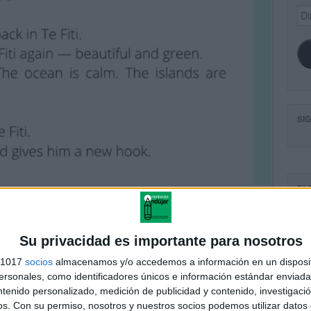
Dir
de
ema
SI
FA
Su privacidad es importante para nosotros
s 1017
socios
almacenamos y/o accedemos a información en un disposit
sonales, como identificadores únicos e información estándar enviada 
ntenido personalizado, medición de publicidad y contenido, investigaci
os.
Con su permiso, nosotros y nuestros socios podemos utilizar datos 