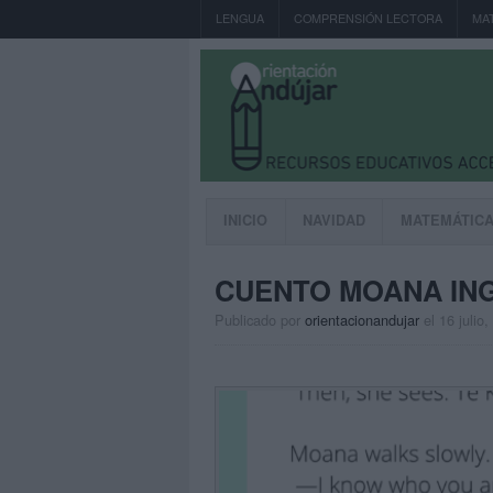
LENGUA
COMPRENSIÓN LECTORA
MA
INICIO
NAVIDAD
MATEMÁTIC
CUENTO MOANA ING
Publicado por
orientacionandujar
el 16 julio