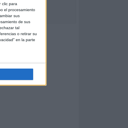
 clic para
bo el procesamiento
cambiar sus
esamiento de sus
echazar tal
erencias o retirar su
vacidad" en la parte