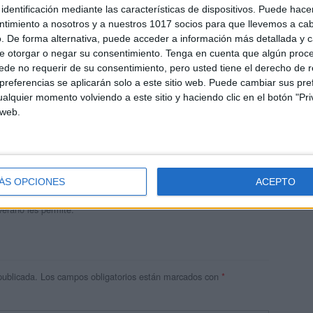
identificación mediante las características de dispositivos. Puede hacer
ntimiento a nosotros y a nuestros 1017 socios para que llevemos a ca
. De forma alternativa, puede acceder a información más detallada y 
e otorgar o negar su consentimiento.
Tenga en cuenta que algún proc
de no requerir de su consentimiento, pero usted tiene el derecho de r
referencias se aplicarán solo a este sitio web. Puede cambiar sus pref
alquier momento volviendo a este sitio y haciendo clic en el botón "Pri
 web.
andujar
o un blog, es la apuesta personal de dos profesores Ginés y
areja, son los encargados de los contenidos que encontramos
ÁS OPCIONES
ACEPTO
 vuelcan la mayor parte del tiempo, que sus tareas como docentes, y
verano les permite.
publicada.
Los campos obligatorios están marcados con
*