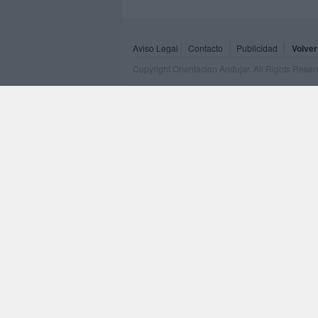
Aviso Legal
Contacto
Publicidad
Volver
Copyright Orientacion Andujar. All Rights Rese