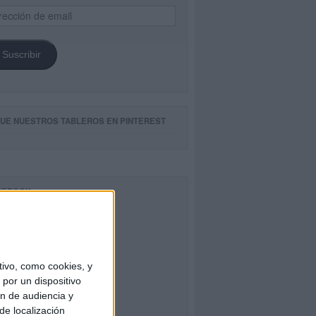
ección
il
Suscribir
GUE NUESTROS TABLEROS EN PINTEREST
CEBOOK
ivo, como cookies, y
por un dispositivo
ón de audiencia y
de localización