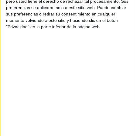
pero usted tiene el derecho de rechazar tal procesamiento. Sus
preferencias se aplicarán solo a este sitio web. Puede cambiar
Acerca de orientacionandujar
sus preferencias o retirar su consentimiento en cualquier
momento volviendo a este sitio y haciendo clic en el botón
Orientación Andújar no es solo un blog, es la apuesta
"Privacidad" en la parte inferior de la página web.
personal de dos profesores Ginés y Maribel, que
además de ser pareja, son los encargados de los
contenidos que encontramos dentro del blog y en el
cual, vuelcan la mayor parte del tiempo, que sus tareas
como docentes, y voluntarios en sus meses de verano
les permite.
DEJA UNA RESPUESTA
Tu dirección de correo electrónico no será
publicada.
Los campos obligatorios están marcados
con
*