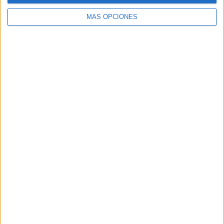
MÁS OPCIONES
Buscar
Buscar
¿TE GUSTA NUESTRO MATERIAL?
Introduce tu email para unirte a otros
80.853 suscriptores.
Dirección