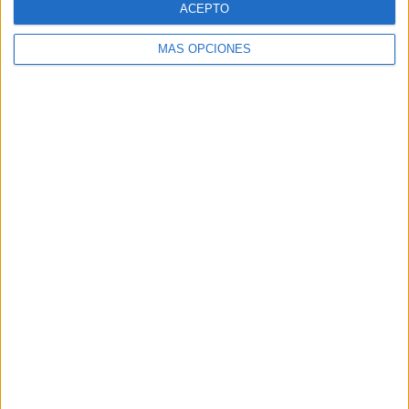
ACEPTO
MÁS OPCIONES
Buscar
Buscar
¿TE GUSTA NUESTRO MATERIAL?
Introduce tu email para unirte a otros
80.870 suscriptores.