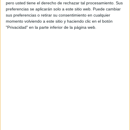
pero usted tiene el derecho de rechazar tal procesamiento. Sus
preferencias se aplicarán solo a este sitio web. Puede cambiar
sus preferencias o retirar su consentimiento en cualquier
momento volviendo a este sitio y haciendo clic en el botón
Acerca de orientacionandujar
"Privacidad" en la parte inferior de la página web.
Orientación Andújar no es solo un blog, es la apuesta
personal de dos profesores Ginés y Maribel, que
además de ser pareja, son los encargados de los
contenidos que encontramos dentro del blog y en el
cual, vuelcan la mayor parte del tiempo, que sus tareas
como docentes, y voluntarios en sus meses de verano
les permite.
DEJA UNA RESPUESTA
Tu dirección de correo electrónico no será
publicada.
Los campos obligatorios están marcados
con
*