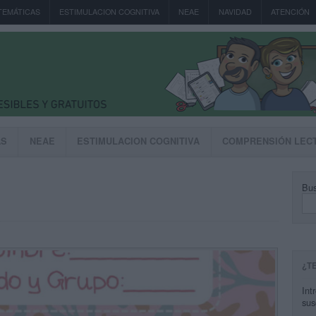
TEMÁTICAS
ESTIMULACION COGNITIVA
NEAE
NAVIDAD
ATENCIÓN
AS
NEAE
ESTIMULACION COGNITIVA
COMPRENSIÓN LEC
Bus
¿T
Int
sus