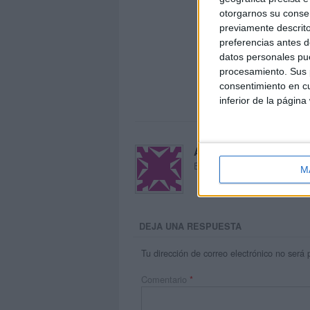
otorgarnos su conse
previamente descrito
preferencias antes d
datos personales pue
procesamiento. Sus p
consentimiento en cu
inferior de la página
Acerca de María Oliva
El autor no ha proporcionado
M
DEJA UNA RESPUESTA
Tu dirección de correo electrónico no será 
Comentario
*