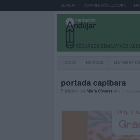
LENGUA
COMPRENSIÓN LECTORA
MA
INICIO
NAVIDAD
MATEMÁTIC
portada capibara
Publicado por
María Olivares
el 9 julio, 2025