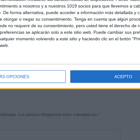
ntimiento a nosotros y a nuestros 1019 socios para que llevemos a ca
. De forma alternativa, puede acceder a información más detallada y 
e otorgar o negar su consentimiento.
Tenga en cuenta que algún proc
de no requerir de su consentimiento, pero usted tiene el derecho de r
referencias se aplicarán solo a este sitio web. Puede cambiar sus pref
alquier momento volviendo a este sitio y haciendo clic en el botón "Pri
 web.
res
 ninguna información.
ÁS OPCIONES
ACEPTO
publicada.
Los campos obligatorios están marcados con
*