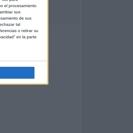
bo el procesamiento
cambiar sus
esamiento de sus
echazar tal
erencias o retirar su
vacidad" en la parte