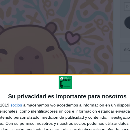
Dir
de
ema
SI
FA
Su privacidad es importante para nosotros
s 1019
socios
almacenamos y/o accedemos a información en un disposit
sonales, como identificadores únicos e información estándar enviada 
ntenido personalizado, medición de publicidad y contenido, investigaci
os.
Con su permiso, nosotros y nuestros socios podemos utilizar datos 
identificación mediante las características de dispositivos. Puede hacer