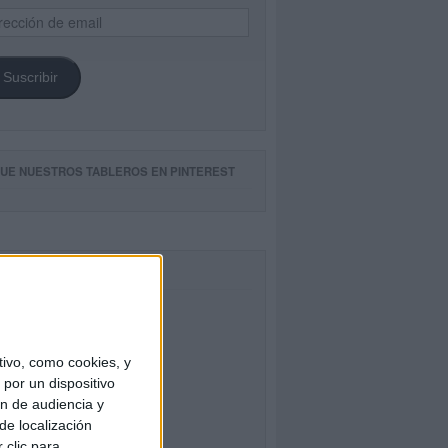
ección
il
Suscribir
GUE NUESTROS TABLEROS EN PINTEREST
CEBOOK
ivo, como cookies, y
por un dispositivo
ón de audiencia y
de localización
 clic para