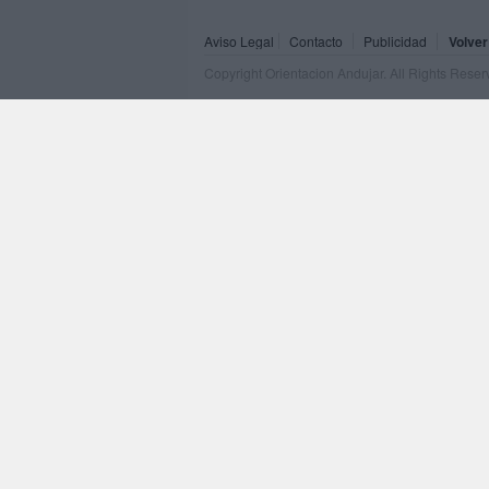
Aviso Legal
Contacto
Publicidad
Volver
Copyright Orientacion Andujar. All Rights Rese