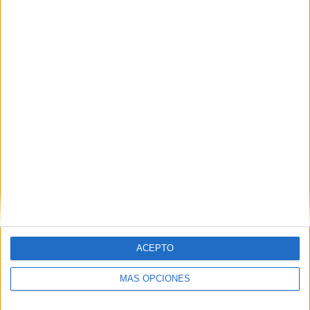
Nombre
*
Correo electrónico
*
Web
ACEPTO
MÁS OPCIONES