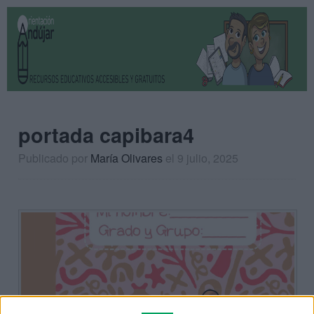
portada capibara4
Publicado por
María Olivares
el 9 julio, 2025