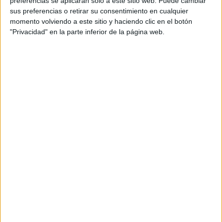
preferencias se aplicarán solo a este sitio web. Puede cambiar
sus preferencias o retirar su consentimiento en cualquier
Acerca de María Olivares
momento volviendo a este sitio y haciendo clic en el botón
"Privacidad" en la parte inferior de la página web.
El autor no ha proporcionado ninguna información.
DEJA UNA RESPUESTA
Tu dirección de correo electrónico no será
publicada.
Los campos obligatorios están marcados
con
*
Comentario
*