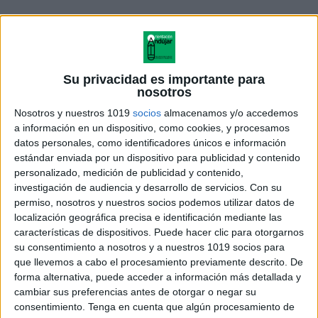
Registro de asistencia
con recuento de
niñas y niños presentes y ausentes.
Su privacidad es importante para
nosotros
Lista de nombres
para pasar lista.
Nosotros y nuestros 1019
socios
almacenamos y/o accedemos
a información en un dispositivo, como cookies, y procesamos
Rincón de encargados/as
para asignar
datos personales, como identificadores únicos e información
tareas diarias.
estándar enviada por un dispositivo para publicidad y contenido
personalizado, medición de publicidad y contenido,
investigación de audiencia y desarrollo de servicios.
Con su
Panel de estaciones del año
para identificar
permiso, nosotros y nuestros socios podemos utilizar datos de
el clima y la época del año.
localización geográfica precisa e identificación mediante las
características de dispositivos. Puede hacer clic para otorgarnos
Carteles de emociones
para que el
su consentimiento a nosotros y a nuestros 1019 socios para
que llevemos a cabo el procesamiento previamente descrito. De
alumnado exprese cómo se siente.
forma alternativa, puede acceder a información más detallada y
cambiar sus preferencias antes de otorgar o negar su
Ficha de “primer día superado”
para
consentimiento.
Tenga en cuenta que algún procesamiento de