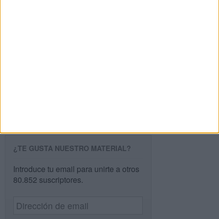
Buscar
Buscar
¿TE GUSTA NUESTRO MATERIAL?
Introduce tu email para unirte a otros
80.852 suscriptores.
Dirección
de