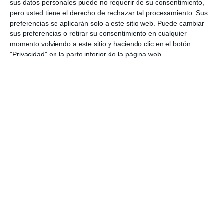
celebrar los logros.
sus datos personales puede no requerir de su consentimiento,
pero usted tiene el derecho de rechazar tal procesamiento. Sus
preferencias se aplicarán solo a este sitio web. Puede cambiar
Cómo utilizar este material
sus preferencias o retirar su consentimiento en cualquier
momento volviendo a este sitio y haciendo clic en el botón
"Privacidad" en la parte inferior de la página web.
Coloca el recurso en un panel visible del aula y
realiza la asamblea diariamente. Permite que los
niños participen eligiendo las tarjetas, contando a sus
compañeros y compartiendo cómo se sienten. Esta
rutina fomenta la autonomía, la comunicación y el
sentido de comunidad desde el inicio de la
escolaridad.
ÚNETE A NUESTRO GRUPO EXCLUSIVO DE
WHATSAPP