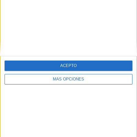
Comparte esto:
Facebook
X
MAS RECURSOS SOBRE ESTE TEMA
Materiales
Asamblea 3
AÑOS Monstruo
colores
ACEPTO
CARTELES
MÁS OPCIONES
CALENDARIO-
DIAS-TIEMPO-
MESES
ASAMBLEA
2023-2024
Nuevas casitas
para nuestra
asamblea