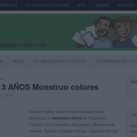
TEMÁTICAS
ESTIMULACION COGNITIVA
NEAE
NAVIDAD
ATENCIÓN
AS
NEAE
ESTIMULACION COGNITIVA
COMPRENSIÓN LEC
res
Bus
a 3 AÑOS Monstruo colores
to, 2025
Este completo recurso está pensado para
¿T
dinamizar la
asamblea diaria
en Educación
Infantil, con la temática del popular
Monstruo de
Int
colores
. Ayuda a trabajar rutinas, organización del
sus