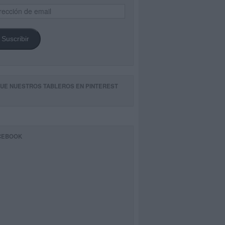
ección
il
Suscribir
GUE NUESTROS TABLEROS EN PINTEREST
CEBOOK