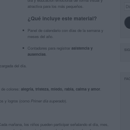
día y educación emocional de forma visual y
Dir
atractiva para los más pequeños.
de
ema
¿Qué incluye este material?
Panel de calendario con días de la semana y
meses del año.
Contadores para registrar
asistencia y
SI
ausencias
.
cargada del día.
FA
 de colores:
alegría, tristeza, miedo, rabia, calma y amor
.
vos y logros (como
Primer día superado
).
Cada mañana, los niños pueden participar señalando el día, mes,