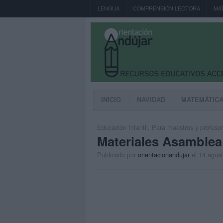
LENGUA
COMPRENSIÓN LECTORA
MA
INICIO
NAVIDAD
MATEMÁTIC
Educación Infantil
,
Para maestros y profeso
Materiales Asamble
Publicado por
orientacionandujar
el 14 agos