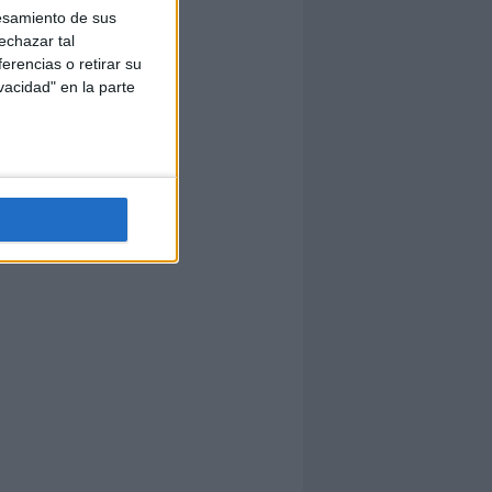
esamiento de sus
echazar tal
erencias o retirar su
vacidad" en la parte