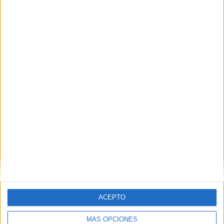
Comparte esto:
Facebook
X
MAS RECURSOS SOBRE ESTE TEMA
Recursos
motivadores
Pizarra
Transparente
para tus clases
ACEPTO
Fin de semana
en Soditec con
sus pizarras
MÁS OPCIONES