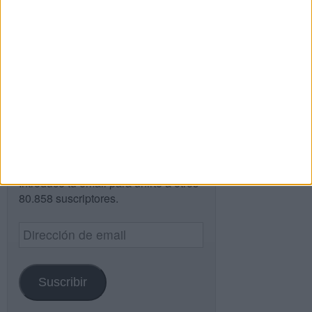
Buscar
Buscar
¿TE GUSTA NUESTRO MATERIAL?
Introduce tu email para unirte a otros
80.858 suscriptores.
Dirección
de
email
Suscribir