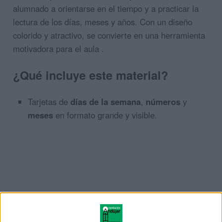
alumnado a orientarse en el tiempo y a practicar la
lectura de los días, meses y años. Con un diseño
colorido y atractivo, se convierte en una herramienta
motivadora para el aula .
¿Qué incluye este material?
Tarjetas de
días de la semana
,
números
y
meses
en formato grande y visible.