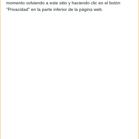
para comenzar la jornada, trabajar la lectura y
momento volviendo a este sitio y haciendo clic en el botón
"Privacidad" en la parte inferior de la página web.
reforzar conceptos de calendario. Además, fomenta
la autonomía y la participación activa en la clase.
Pon la fecha en la pizarra de clase con
nuestro recurso