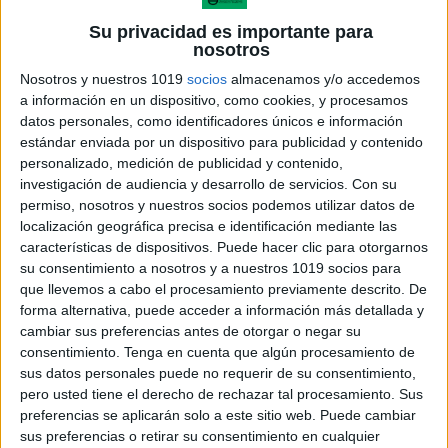
Su privacidad es importante para
nosotros
Nosotros y nuestros 1019
socios
almacenamos y/o accedemos
a información en un dispositivo, como cookies, y procesamos
datos personales, como identificadores únicos e información
Indicador del
año escolar
.
estándar enviada por un dispositivo para publicidad y contenido
personalizado, medición de publicidad y contenido,
investigación de audiencia y desarrollo de servicios.
Con su
Sistema fácil de colgar en la pizarra para
permiso, nosotros y nuestros socios podemos utilizar datos de
cambiar cada día.
localización geográfica precisa e identificación mediante las
características de dispositivos. Puede hacer clic para otorgarnos
Diseño llamativo y divertido que capta la
su consentimiento a nosotros y a nuestros 1019 socios para
que llevemos a cabo el procesamiento previamente descrito. De
atención de los niños.
forma alternativa, puede acceder a información más detallada y
cambiar sus preferencias antes de otorgar o negar su
Cómo utilizar este material
consentimiento.
Tenga en cuenta que algún procesamiento de
sus datos personales puede no requerir de su consentimiento,
pero usted tiene el derecho de rechazar tal procesamiento. Sus
Coloca las tarjetas en la pizarra y cada día pide a un
preferencias se aplicarán solo a este sitio web. Puede cambiar
alumno que actualice la fecha. Es una rutina ideal
sus preferencias o retirar su consentimiento en cualquier