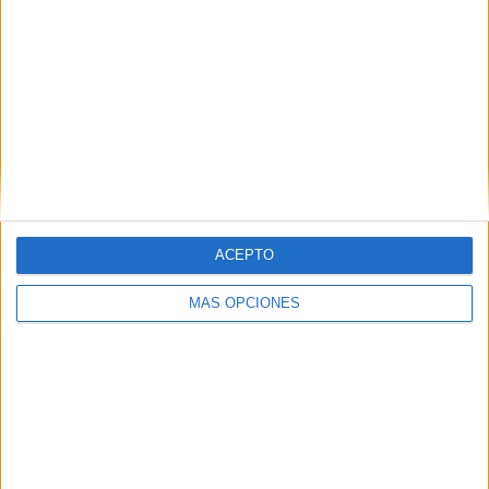
MAS RECURSOS SOBRE ESTE TEMA
Precioso
memory infantil
de otoño
Divertido
memory con
vocabulario e
imagenes de
invierno
ACEPTO
Divertido
memory:
Animales y sus
MÁS OPCIONES
pieles
Etiquetas:
atención
Concentración
juego de atención
juego de memoria
memory