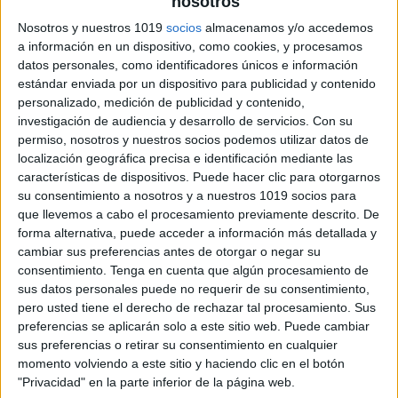
nosotros
Nosotros y nuestros 1019
socios
almacenamos y/o accedemos
a información en un dispositivo, como cookies, y procesamos
datos personales, como identificadores únicos e información
estándar enviada por un dispositivo para publicidad y contenido
personalizado, medición de publicidad y contenido,
alumnos deben recordar la posición de cada imagen
investigación de audiencia y desarrollo de servicios.
Con su
para emparejarla con su igual, lo que convierte el
permiso, nosotros y nuestros socios podemos utilizar datos de
localización geográfica precisa e identificación mediante las
aprendizaje en un reto divertido y estimulante.
características de dispositivos. Puede hacer clic para otorgarnos
su consentimiento a nosotros y a nuestros 1019 socios para
que llevemos a cabo el procesamiento previamente descrito. De
forma alternativa, puede acceder a información más detallada y
cambiar sus preferencias antes de otorgar o negar su
consentimiento.
Tenga en cuenta que algún procesamiento de
sus datos personales puede no requerir de su consentimiento,
pero usted tiene el derecho de rechazar tal procesamiento. Sus
preferencias se aplicarán solo a este sitio web. Puede cambiar
sus preferencias o retirar su consentimiento en cualquier
momento volviendo a este sitio y haciendo clic en el botón
"Privacidad" en la parte inferior de la página web.