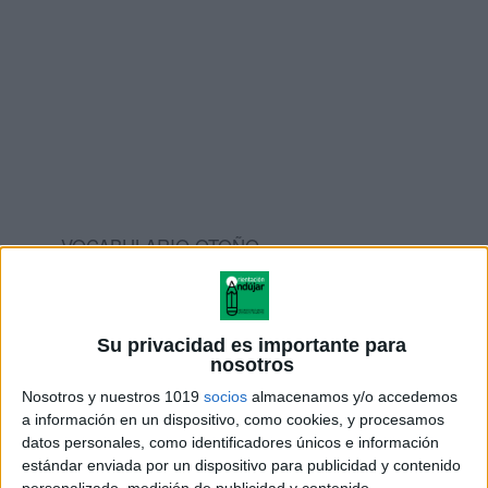
VOCABULARIO OTOÑO
Cuadernillo de actividades
con ejercicios
variados:
Su privacidad es importante para
nosotros
CUADERNILLO DEL OTOÑO
Nosotros y nuestros 1019
socios
almacenamos y/o accedemos
a información en un dispositivo, como cookies, y procesamos
Colorear dibujos otoñales.
datos personales, como identificadores únicos e información
estándar enviada por un dispositivo para publicidad y contenido