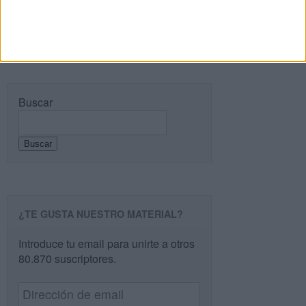
Buscar
Buscar
¿TE GUSTA NUESTRO MATERIAL?
Introduce tu email para unirte a otros
80.870 suscriptores.
Dirección
de