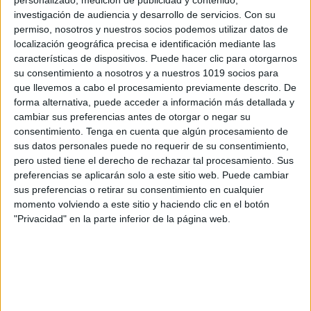
personalizado, medición de publicidad y contenido,
Completar con gomets sobre líneas
investigación de audiencia y desarrollo de servicios.
Con su
de puntos.
permiso, nosotros y nuestros socios podemos utilizar datos de
localización geográfica precisa e identificación mediante las
Contar, escribir números y colorear.
características de dispositivos. Puede hacer clic para otorgarnos
su consentimiento a nosotros y a nuestros 1019 socios para
que llevemos a cabo el procesamiento previamente descrito. De
Unir elementos y colorear.
forma alternativa, puede acceder a información más detallada y
cambiar sus preferencias antes de otorgar o negar su
Laberintos sencillos (llevar al animal
consentimiento.
Tenga en cuenta que algún procesamiento de
sus datos personales puede no requerir de su consentimiento,
hasta la comida).
pero usted tiene el derecho de rechazar tal procesamiento. Sus
preferencias se aplicarán solo a este sitio web. Puede cambiar
Repasar, copiar y colorear palabras
sus preferencias o retirar su consentimiento en cualquier
de otoño.
momento volviendo a este sitio y haciendo clic en el botón
"Privacidad" en la parte inferior de la página web.
Actividades de asociación con
pictogramas de ARASAAC.