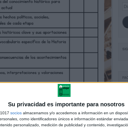
Dir
de
ema
SI
FA
Su privacidad es importante para nosotros
s 1017
socios
almacenamos y/o accedemos a información en un disposit
sonales, como identificadores únicos e información estándar enviada 
ntenido personalizado, medición de publicidad y contenido, investigaci