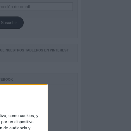
ección
il
Suscribir
GUE NUESTROS TABLEROS EN PINTEREST
CEBOOK
ivo, como cookies, y
por un dispositivo
ón de audiencia y