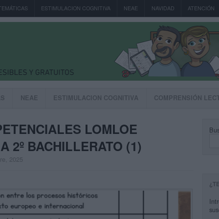
TEMÁTICAS
ESTIMULACION COGNITIVA
NEAE
NAVIDAD
ATENCIÓN
AS
NEAE
ESTIMULACION COGNITIVA
COMPRENSIÓN LEC
PETENCIALES LOMLOE
Bus
A 2º BACHILLERATO (1)
bre, 2025
¿T
Int
sus