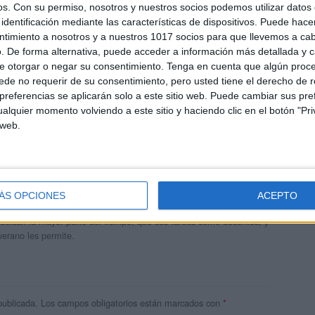
os.
Con su permiso, nosotros y nuestros socios podemos utilizar datos 
identificación mediante las características de dispositivos. Puede hacer
ntimiento a nosotros y a nuestros 1017 socios para que llevemos a ca
. De forma alternativa, puede acceder a información más detallada y 
e otorgar o negar su consentimiento.
Tenga en cuenta que algún proc
de no requerir de su consentimiento, pero usted tiene el derecho de r
referencias se aplicarán solo a este sitio web. Puede cambiar sus pref
alquier momento volviendo a este sitio y haciendo clic en el botón "Pri
 web.
andujar
o un blog, es la apuesta personal de dos profesores Ginés y
ÁS OPCIONES
ACEPTO
areja, son los encargados de los contenidos que encontramos
 vuelcan la mayor parte del tiempo, que sus tareas como docentes, y
verano les permite.
publicada.
Los campos obligatorios están marcados con
*