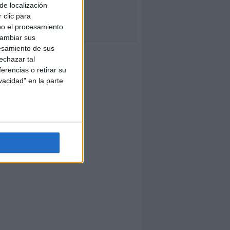
de localización
 clic para
bo el procesamiento
cambiar sus
esamiento de sus
echazar tal
erencias o retirar su
vacidad" en la parte