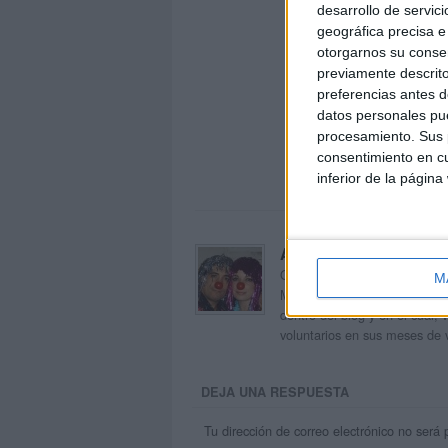
desarrollo de servici
geográfica precisa e 
otorgarnos su conse
previamente descrito
preferencias antes d
datos personales pue
procesamiento. Sus p
consentimiento en cu
inferior de la página
Acerca de orientacion
Orientación Andújar no es sol
M
Maribel, que además de ser p
dentro del blog y en el cual,
voluntarios en sus meses de 
DEJA UNA RESPUESTA
Tu dirección de correo electrónico no será 