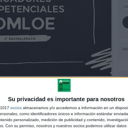
Dir
de
ema
SI
FA
Su privacidad es importante para nosotros
s 1017
socios
almacenamos y/o accedemos a información en un disposit
sonales, como identificadores únicos e información estándar enviada 
ntenido personalizado, medición de publicidad y contenido, investigaci
os.
Con su permiso, nosotros y nuestros socios podemos utilizar datos 