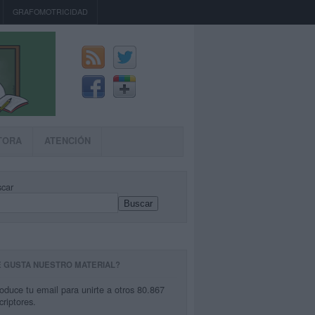
GRAFOMOTRICIDAD
TORA
ATENCIÓN
car
Buscar
E GUSTA NUESTRO MATERIAL?
roduce tu email para unirte a otros 80.867
criptores.