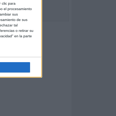
 clic para
bo el procesamiento
cambiar sus
esamiento de sus
echazar tal
erencias o retirar su
vacidad" en la parte