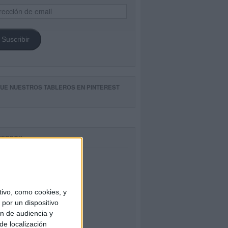
ección
il
Suscribir
GUE NUESTROS TABLEROS EN PINTEREST
CEBOOK
ivo, como cookies, y
por un dispositivo
ón de audiencia y
de localización