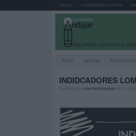
LENGUA
COMPRENSIÓN LECTORA
MA
INICIO
NAVIDAD
MATEMÁTIC
INDIDCADORES LOM
Publicado por
orientacionandujar
el 14 octu