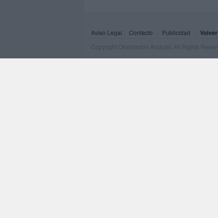
Aviso Legal
Contacto
Publicidad
Volver
Copyright Orientacion Andujar. All Rights Rese