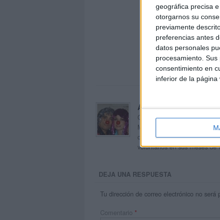
geográfica precisa e 
otorgarnos su conse
previamente descrito
preferencias antes d
datos personales pue
procesamiento. Sus p
consentimiento en cu
inferior de la página
Acerca de orientacion
Orientación Andújar no es sol
Maribel, que además de ser p
M
dentro del blog y en el cual,
voluntarios en sus meses de 
DEJA UNA RESPUESTA
Tu dirección de correo electrónico no será 
Comentario
*