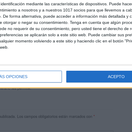
identificación mediante las características de dispositivos. Puede hacer
ntimiento a nosotros y a nuestros 1017 socios para que llevemos a ca
. De forma alternativa, puede acceder a información más detallada y 
e otorgar o negar su consentimiento.
Tenga en cuenta que algún proc
de no requerir de su consentimiento, pero usted tiene el derecho de r
referencias se aplicarán solo a este sitio web. Puede cambiar sus pref
alquier momento volviendo a este sitio y haciendo clic en el botón "Pri
 web.
andujar
o un blog, es la apuesta personal de dos profesores Ginés y
areja, son los encargados de los contenidos que encontramos
ÁS OPCIONES
ACEPTO
 vuelcan la mayor parte del tiempo, que sus tareas como docentes, y
verano les permite.
publicada.
Los campos obligatorios están marcados con
*