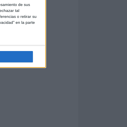
esamiento de sus
echazar tal
erencias o retirar su
vacidad" en la parte