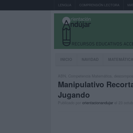
LENGUA
COMPRENSIÓN LECTORA
MA
INICIO
NAVIDAD
MATEMÁTIC
ABN
,
Competencia Matemática
,
descomposi
Manipulativo Recort
Jugando
Publicado por
orientacionandujar
el 23 octu