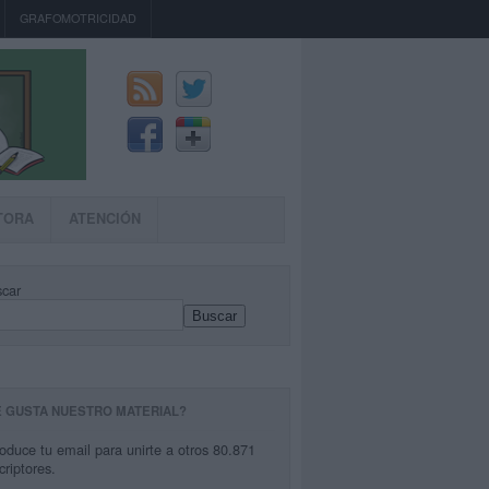
GRAFOMOTRICIDAD
TORA
ATENCIÓN
car
Buscar
E GUSTA NUESTRO MATERIAL?
roduce tu email para unirte a otros 80.871
criptores.