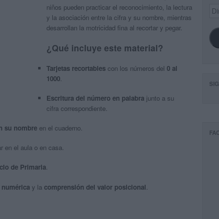
niños pueden practicar el reconocimiento, la lectura
Dir
de
y la asociación entre la cifra y su nombre, mientras
ema
desarrollan la motricidad fina al recortar y pegar.
¿Qué incluye este material?
Tarjetas recortables
con los números del
0 al
1000
.
SI
Escritura del número en palabra
junto a su
cifra correspondiente.
n su nombre
en el cuaderno.
FA
ar en el aula o en casa.
iclo de Primaria
.
a numérica
y la
comprensión del valor posicional
.