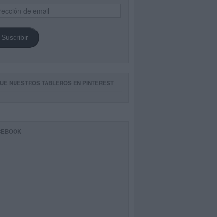
ección
il
Suscribir
GUE NUESTROS TABLEROS EN PINTEREST
CEBOOK