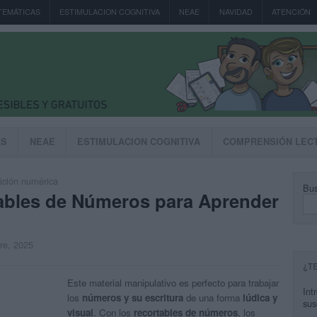
TEMÁTICAS
ESTIMULACION COGNITIVA
NEAE
NAVIDAD
ATENCIÓN
AS
NEAE
ESTIMULACION COGNITIVA
COMPRENSIÓN LEC
ción numérica
Bus
ables de Números para Aprender
bre, 2025
¿T
Este material manipulativo es perfecto para trabajar
Int
los
números y su escritura
de una forma
lúdica y
sus
visual
. Con los
recortables de números
, los