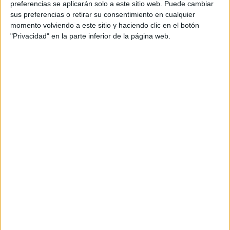
preferencias se aplicarán solo a este sitio web. Puede cambiar
sus preferencias o retirar su consentimiento en cualquier
momento volviendo a este sitio y haciendo clic en el botón
"Privacidad" en la parte inferior de la página web.
Acerca de María Olivares
El autor no ha proporcionado ninguna información.
DEJA UNA RESPUESTA
Tu dirección de correo electrónico no será
publicada.
Los campos obligatorios están marcados
con
*
Comentario
*