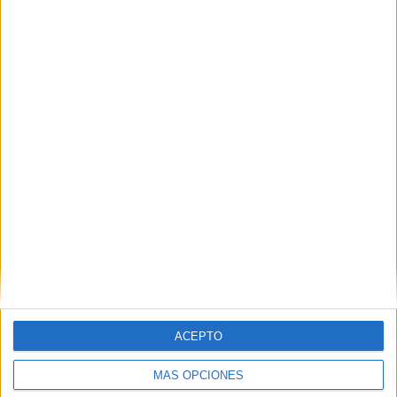
Nombre
*
Correo electrónico
*
Web
ACEPTO
MÁS OPCIONES