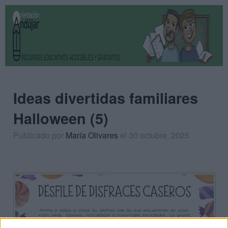
Ideas divertidas familiares
Halloween (5)
Publicado por
María Olivares
el 30 octubre, 2025