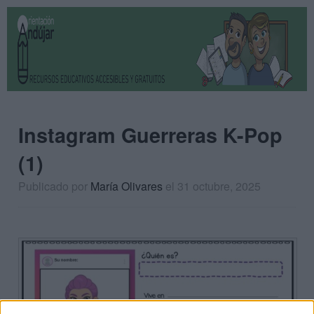
Instagram Guerreras K-Pop
(1)
Publicado por
María Olivares
el 31 octubre, 2025