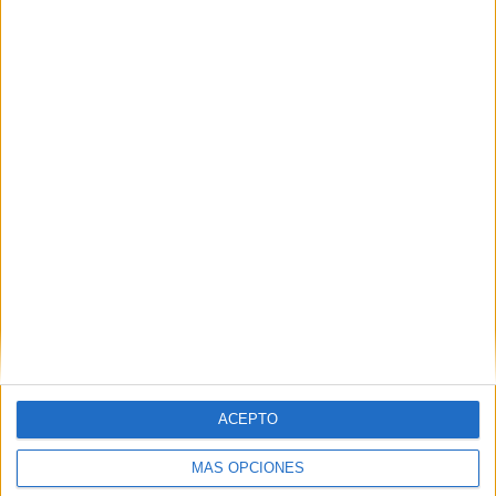
Nombre
*
Correo electrónico
*
Web
ACEPTO
MÁS OPCIONES