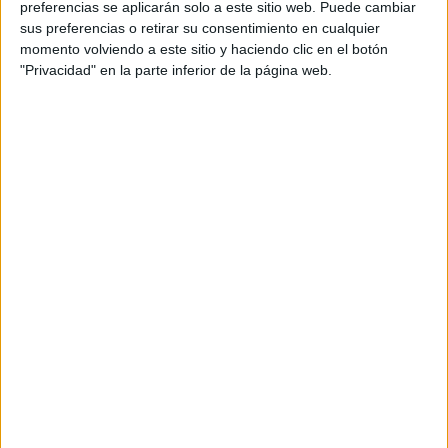
preferencias se aplicarán solo a este sitio web. Puede cambiar
sus preferencias o retirar su consentimiento en cualquier
momento volviendo a este sitio y haciendo clic en el botón
"Privacidad" en la parte inferior de la página web.
Acerca de María Olivares
El autor no ha proporcionado ninguna información.
DEJA UNA RESPUESTA
Tu dirección de correo electrónico no será
publicada.
Los campos obligatorios están marcados
con
*
Comentario
*