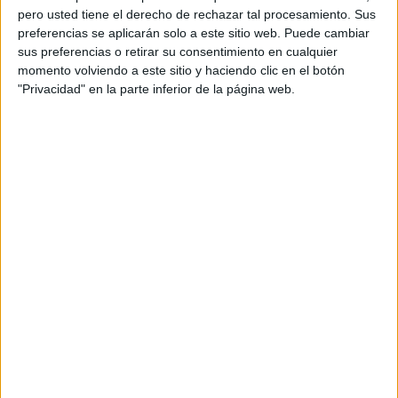
pero usted tiene el derecho de rechazar tal procesamiento. Sus
preferencias se aplicarán solo a este sitio web. Puede cambiar
sus preferencias o retirar su consentimiento en cualquier
momento volviendo a este sitio y haciendo clic en el botón
"Privacidad" en la parte inferior de la página web.
Acerca de orientacionandujar
Orientación Andújar no es solo un blog, es la apuesta
personal de dos profesores Ginés y Maribel, que
además de ser pareja, son los encargados de los
contenidos que encontramos dentro del blog y en el
cual, vuelcan la mayor parte del tiempo, que sus tareas
como docentes, y voluntarios en sus meses de verano
les permite.
DEJA UNA RESPUESTA
Tu dirección de correo electrónico no será