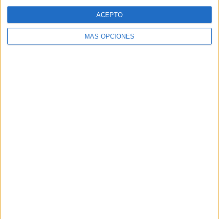
Web
ACEPTO
MÁS OPCIONES
Buscar
Buscar
¿TE GUSTA NUESTRO MATERIAL?