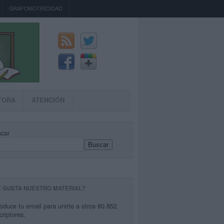
GRAFOMOTRICIDAD
TORA
ATENCIÓN
car
Buscar
E GUSTA NUESTRO MATERIAL?
roduce tu email para unirte a otros 80.852
criptores.