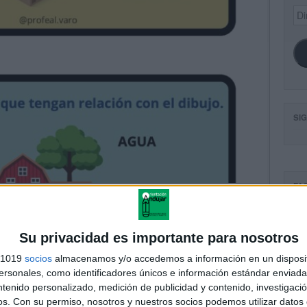
Dir
de
ema
SI
FA
Su privacidad es importante para nosotros
s 1019
socios
almacenamos y/o accedemos a información en un disposit
sonales, como identificadores únicos e información estándar enviada 
ntenido personalizado, medición de publicidad y contenido, investigaci
os.
Con su permiso, nosotros y nuestros socios podemos utilizar datos 