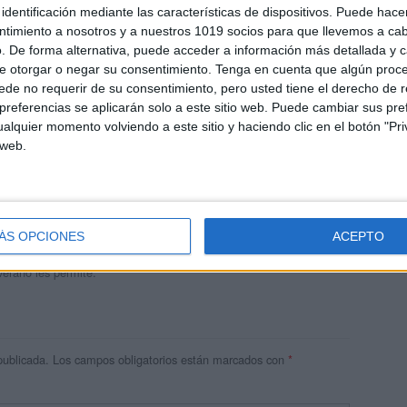
identificación mediante las características de dispositivos. Puede hacer
ntimiento a nosotros y a nuestros 1019 socios para que llevemos a ca
. De forma alternativa, puede acceder a información más detallada y 
e otorgar o negar su consentimiento.
Tenga en cuenta que algún proc
de no requerir de su consentimiento, pero usted tiene el derecho de r
referencias se aplicarán solo a este sitio web. Puede cambiar sus pref
alquier momento volviendo a este sitio y haciendo clic en el botón "Pri
 web.
andujar
o un blog, es la apuesta personal de dos profesores Ginés y
areja, son los encargados de los contenidos que encontramos
ÁS OPCIONES
ACEPTO
 vuelcan la mayor parte del tiempo, que sus tareas como docentes, y
verano les permite.
publicada.
Los campos obligatorios están marcados con
*