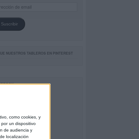
ección
il
Suscribir
GUE NUESTROS TABLEROS EN PINTEREST
CEBOOK
ivo, como cookies, y
por un dispositivo
ón de audiencia y
de localización