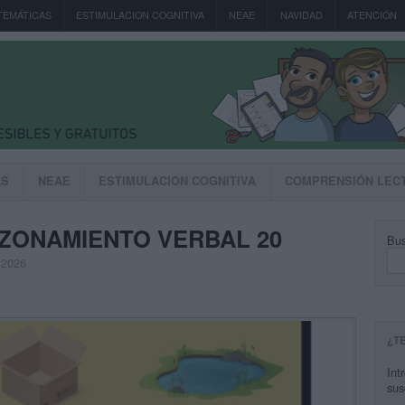
TEMÁTICAS
ESTIMULACION COGNITIVA
NEAE
NAVIDAD
ATENCIÓN
AS
NEAE
ESTIMULACION COGNITIVA
COMPRENSIÓN LEC
AZONAMIENTO VERBAL 20
Bus
, 2026
¿T
Int
sus