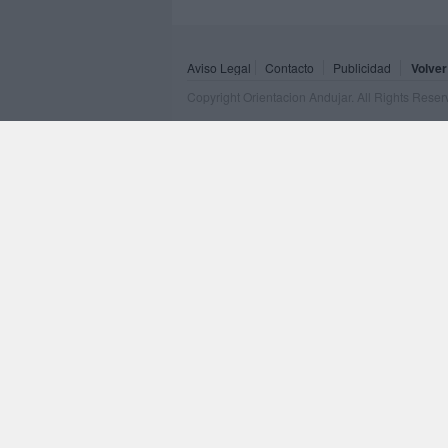
Aviso Legal
Contacto
Publicidad
Volver
Copyright Orientacion Andujar. All Rights Rese