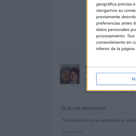
geográfica precisa e 
otorgarnos su conse
previamente descrito
preferencias antes d
datos personales pue
procesamiento. Sus p
consentimiento en cu
inferior de la página
Acerca de orientacion
Orientación Andújar no es sol
Maribel, que además de ser p
M
dentro del blog y en el cual,
voluntarios en sus meses de 
DEJA UNA RESPUESTA
Tu dirección de correo electrónico no será 
Comentario
*