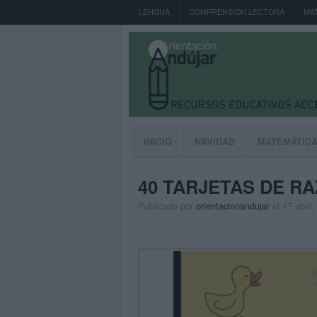
LENGUA
COMPRENSIÓN LECTORA
MA
INICIO
NAVIDAD
MATEMÁTIC
40 TARJETAS DE R
Publicado por
orientacionandujar
el 17 abril