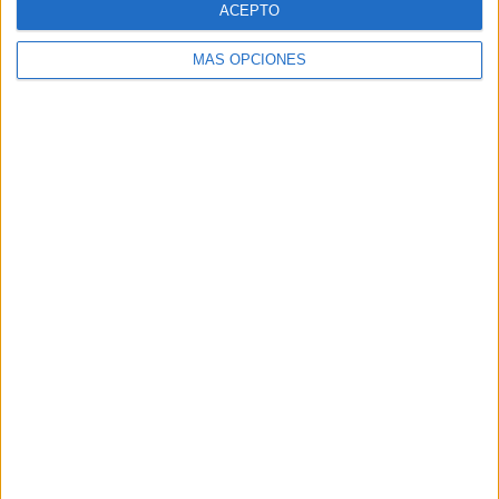
ACEPTO
MÁS OPCIONES
Buscar
Buscar
¿TE GUSTA NUESTRO MATERIAL?
Introduce tu email para unirte a otros
80.858 suscriptores.