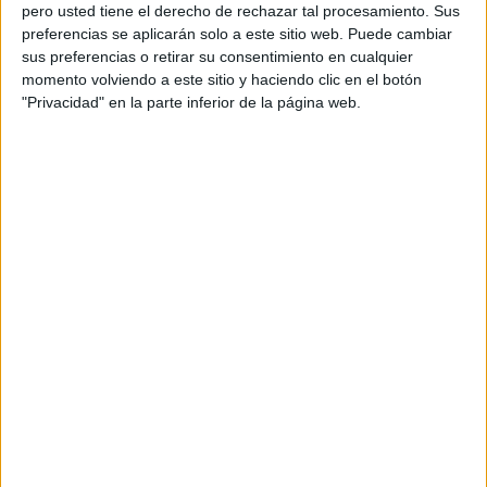
pero usted tiene el derecho de rechazar tal procesamiento. Sus
preferencias se aplicarán solo a este sitio web. Puede cambiar
sus preferencias o retirar su consentimiento en cualquier
momento volviendo a este sitio y haciendo clic en el botón
Acerca de orientacionandujar
"Privacidad" en la parte inferior de la página web.
Orientación Andújar no es solo un blog, es la apuesta
personal de dos profesores Ginés y Maribel, que
además de ser pareja, son los encargados de los
contenidos que encontramos dentro del blog y en el
cual, vuelcan la mayor parte del tiempo, que sus tareas
como docentes, y voluntarios en sus meses de verano
les permite.
DEJA UNA RESPUESTA
Tu dirección de correo electrónico no será
publicada.
Los campos obligatorios están marcados
con
*