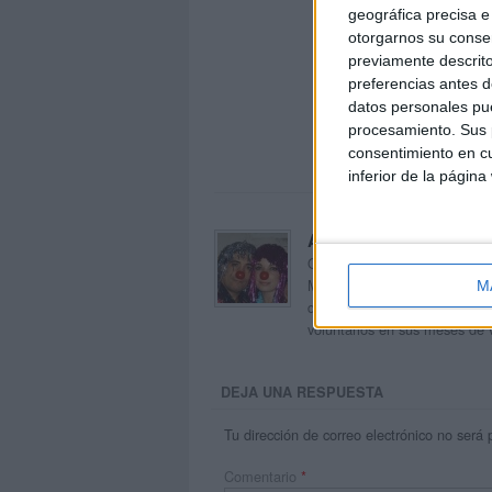
geográfica precisa e 
otorgarnos su conse
previamente descrito
preferencias antes d
datos personales pue
procesamiento. Sus p
consentimiento en cu
inferior de la página
Acerca de orientacion
Orientación Andújar no es sol
Maribel, que además de ser p
M
dentro del blog y en el cual,
voluntarios en sus meses de 
DEJA UNA RESPUESTA
Tu dirección de correo electrónico no será 
Comentario
*