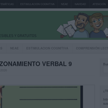
TEMÁTICAS
ESTIMULACION COGNITIVA
NEAE
NAVIDAD
ATENCIÓN
AS
NEAE
ESTIMULACION COGNITIVA
COMPRENSIÓN LEC
AZONAMIENTO VERBAL 9
Bus
, 2026
¿T
Int
sus