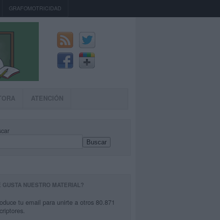
GRAFOMOTRICIDAD
TORA
ATENCIÓN
car
Buscar
E GUSTA NUESTRO MATERIAL?
roduce tu email para unirte a otros 80.871
criptores.