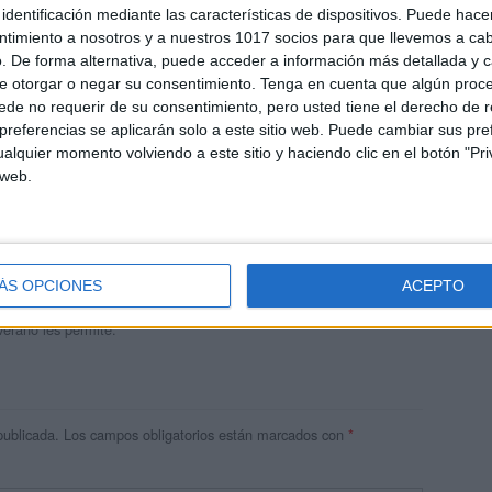
identificación mediante las características de dispositivos. Puede hacer
ntimiento a nosotros y a nuestros 1017 socios para que llevemos a ca
. De forma alternativa, puede acceder a información más detallada y 
e otorgar o negar su consentimiento.
Tenga en cuenta que algún proc
de no requerir de su consentimiento, pero usted tiene el derecho de r
referencias se aplicarán solo a este sitio web. Puede cambiar sus pref
alquier momento volviendo a este sitio y haciendo clic en el botón "Pri
 web.
andujar
o un blog, es la apuesta personal de dos profesores Ginés y
areja, son los encargados de los contenidos que encontramos
ÁS OPCIONES
ACEPTO
 vuelcan la mayor parte del tiempo, que sus tareas como docentes, y
verano les permite.
publicada.
Los campos obligatorios están marcados con
*