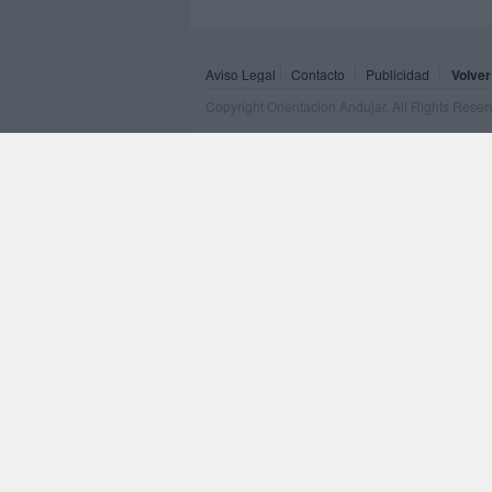
Aviso Legal
Contacto
Publicidad
Volver
Copyright Orientacion Andujar. All Rights Rese