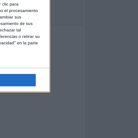
 clic para
bo el procesamiento
cambiar sus
esamiento de sus
echazar tal
erencias o retirar su
vacidad" en la parte