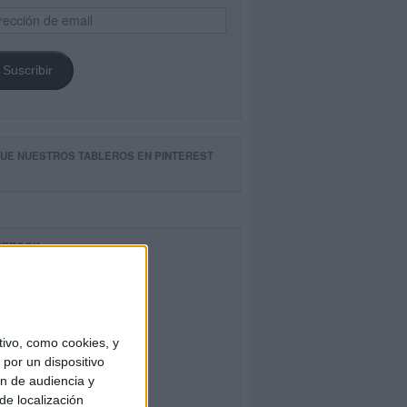
ección
il
Suscribir
GUE NUESTROS TABLEROS EN PINTEREST
CEBOOK
ivo, como cookies, y
por un dispositivo
ón de audiencia y
de localización