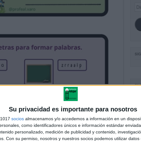
Dir
de
ema
SI
FA
Su privacidad es importante para nosotros
s 1017
socios
almacenamos y/o accedemos a información en un disposit
sonales, como identificadores únicos e información estándar enviada 
ntenido personalizado, medición de publicidad y contenido, investigaci
os.
Con su permiso, nosotros y nuestros socios podemos utilizar datos 