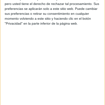
pero usted tiene el derecho de rechazar tal procesamiento. Sus
preferencias se aplicarán solo a este sitio web. Puede cambiar
sus preferencias o retirar su consentimiento en cualquier
momento volviendo a este sitio y haciendo clic en el botón
"Privacidad" en la parte inferior de la página web.
Acerca de orientacionandujar
Orientación Andújar no es solo un blog, es la apuesta
personal de dos profesores Ginés y Maribel, que
además de ser pareja, son los encargados de los
contenidos que encontramos dentro del blog y en el
cual, vuelcan la mayor parte del tiempo, que sus tareas
como docentes, y voluntarios en sus meses de verano
les permite.
DEJA UNA RESPUESTA
Tu dirección de correo electrónico no será