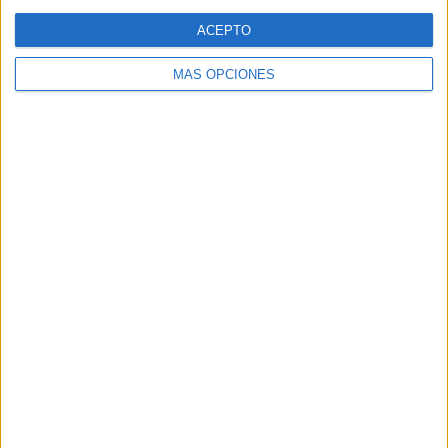
Web
ACEPTO
MÁS OPCIONES
Buscar
Buscar
¿TE GUSTA NUESTRO MATERIAL?