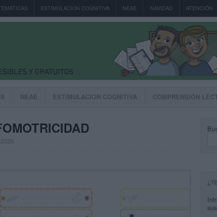
TEMÁTICAS
ESTIMULACION COGNITIVA
NEAE
NAVIDAD
ATENCIÓN
AS
NEAE
ESTIMULACION COGNITIVA
COMPRENSIÓN LEC
FOMOTRICIDAD
Bus
, 2026
¿T
Int
sus