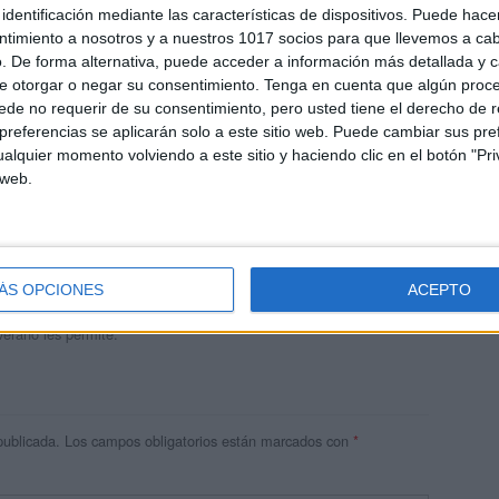
identificación mediante las características de dispositivos. Puede hacer
ntimiento a nosotros y a nuestros 1017 socios para que llevemos a ca
. De forma alternativa, puede acceder a información más detallada y 
e otorgar o negar su consentimiento.
Tenga en cuenta que algún proc
de no requerir de su consentimiento, pero usted tiene el derecho de r
referencias se aplicarán solo a este sitio web. Puede cambiar sus pref
alquier momento volviendo a este sitio y haciendo clic en el botón "Pri
 web.
andujar
o un blog, es la apuesta personal de dos profesores Ginés y
areja, son los encargados de los contenidos que encontramos
ÁS OPCIONES
ACEPTO
 vuelcan la mayor parte del tiempo, que sus tareas como docentes, y
verano les permite.
publicada.
Los campos obligatorios están marcados con
*