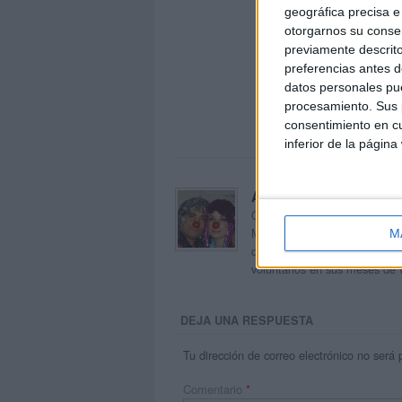
geográfica precisa e 
otorgarnos su conse
previamente descrito
preferencias antes d
datos personales pue
procesamiento. Sus p
consentimiento en cu
inferior de la página
Acerca de orientacion
Orientación Andújar no es sol
Maribel, que además de ser p
M
dentro del blog y en el cual,
voluntarios en sus meses de 
DEJA UNA RESPUESTA
Tu dirección de correo electrónico no será 
Comentario
*