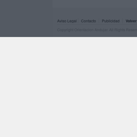
Aviso Legal
Contacto
Publicidad
Volver
Copyright Orientacion Andujar. All Rights Rese