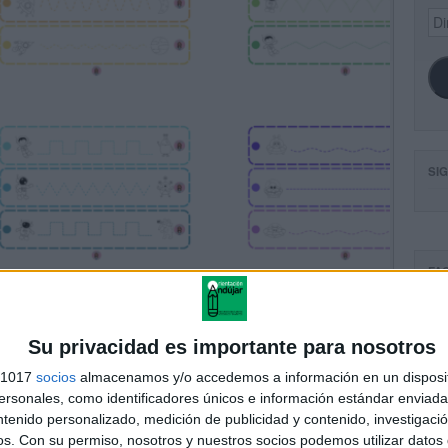
Dir
de
ema
SI
FA
Su privacidad es importante para nosotros
s 1017
socios
almacenamos y/o accedemos a información en un disposit
sonales, como identificadores únicos e información estándar enviada 
ntenido personalizado, medición de publicidad y contenido, investigaci
os.
Con su permiso, nosotros y nuestros socios podemos utilizar datos 