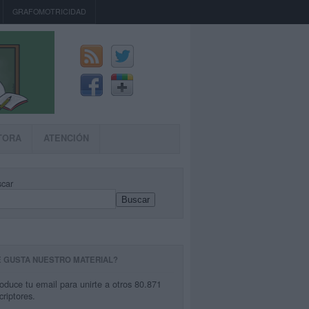
GRAFOMOTRICIDAD
TORA
ATENCIÓN
car
Buscar
E GUSTA NUESTRO MATERIAL?
roduce tu email para unirte a otros 80.871
criptores.