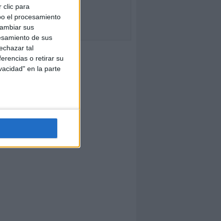
 clic para
bo el procesamiento
cambiar sus
esamiento de sus
echazar tal
erencias o retirar su
vacidad" en la parte