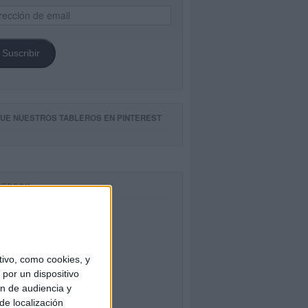
ección
il
Suscribir
GUE NUESTROS TABLEROS EN PINTEREST
CEBOOK
ivo, como cookies, y
por un dispositivo
ón de audiencia y
de localización