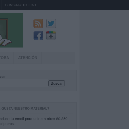
GRAFOMOTRICIDAD
TORA
ATENCIÓN
car
Buscar
E GUSTA NUESTRO MATERIAL?
roduce tu email para unirte a otros 80.859
criptores.