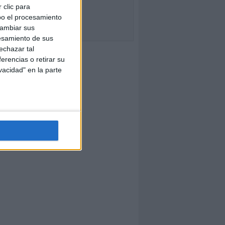
 clic para
bo el procesamiento
cambiar sus
esamiento de sus
echazar tal
erencias o retirar su
vacidad" en la parte