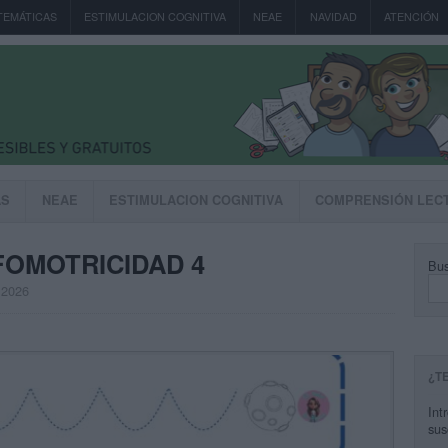
TEMÁTICAS
ESTIMULACION COGNITIVA
NEAE
NAVIDAD
ATENCIÓN
AS
NEAE
ESTIMULACION COGNITIVA
COMPRENSIÓN LEC
OMOTRICIDAD 4
Bus
, 2026
¿T
Int
sus