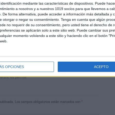
identificación mediante las características de dispositivos. Puede hacer
ntimiento a nosotros y a nuestros 1019 socios para que llevemos a ca
. De forma alternativa, puede acceder a información más detallada y 
e otorgar o negar su consentimiento.
Tenga en cuenta que algún proc
de no requerir de su consentimiento, pero usted tiene el derecho de r
referencias se aplicarán solo a este sitio web. Puede cambiar sus pref
alquier momento volviendo a este sitio y haciendo clic en el botón "Pri
 web.
andujar
o un blog, es la apuesta personal de dos profesores Ginés y
areja, son los encargados de los contenidos que encontramos
ÁS OPCIONES
ACEPTO
 vuelcan la mayor parte del tiempo, que sus tareas como docentes, y
verano les permite.
publicada.
Los campos obligatorios están marcados con
*