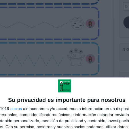
Dir
de
ema
SI
FA
Su privacidad es importante para nosotros
s 1019
socios
almacenamos y/o accedemos a información en un disposit
sonales, como identificadores únicos e información estándar enviada 
ntenido personalizado, medición de publicidad y contenido, investigaci
os.
Con su permiso, nosotros y nuestros socios podemos utilizar datos 