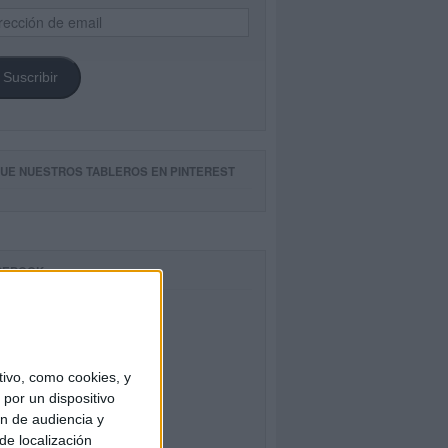
ección
il
Suscribir
GUE NUESTROS TABLEROS EN PINTEREST
CEBOOK
ivo, como cookies, y
por un dispositivo
ón de audiencia y
de localización