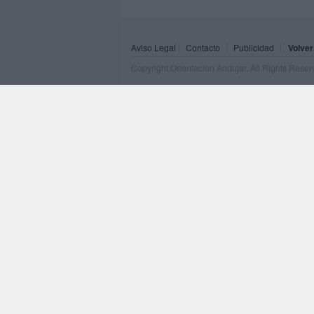
Aviso Legal
Contacto
Publicidad
Volver
Copyright Orientacion Andujar. All Rights Rese