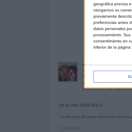
geográfica precisa e 
otorgarnos su conse
previamente descrito
preferencias antes d
datos personales pue
procesamiento. Sus p
consentimiento en cu
inferior de la página
Acerca de orientacion
Orientación Andújar no es sol
Maribel, que además de ser p
M
dentro del blog y en el cual,
voluntarios en sus meses de 
DEJA UNA RESPUESTA
Tu dirección de correo electrónico no será 
Comentario
*