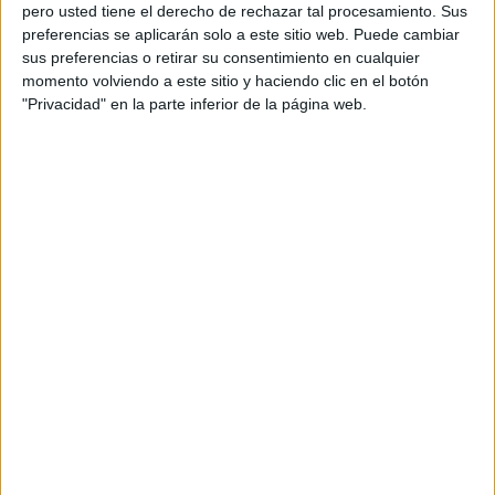
pero usted tiene el derecho de rechazar tal procesamiento. Sus
preferencias se aplicarán solo a este sitio web. Puede cambiar
sus preferencias o retirar su consentimiento en cualquier
momento volviendo a este sitio y haciendo clic en el botón
Acerca de orientacionandujar
"Privacidad" en la parte inferior de la página web.
Orientación Andújar no es solo un blog, es la apuesta
personal de dos profesores Ginés y Maribel, que
además de ser pareja, son los encargados de los
contenidos que encontramos dentro del blog y en el
cual, vuelcan la mayor parte del tiempo, que sus tareas
como docentes, y voluntarios en sus meses de verano
les permite.
DEJA UNA RESPUESTA
Tu dirección de correo electrónico no será
publicada.
Los campos obligatorios están marcados
con
*