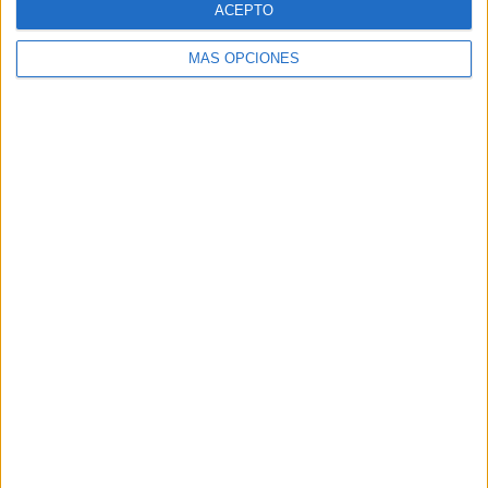
ACEPTO
MÁS OPCIONES
Buscar
Buscar
¿TE GUSTA NUESTRO MATERIAL?
Introduce tu email para unirte a otros
80.852 suscriptores.