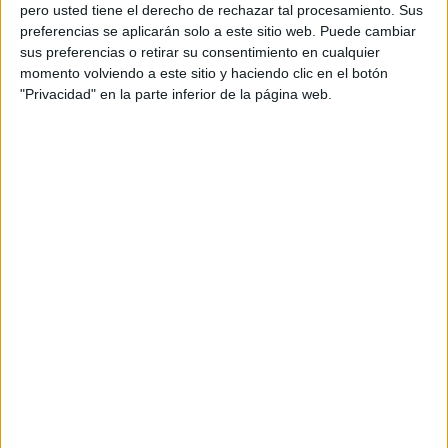
pero usted tiene el derecho de rechazar tal procesamiento. Sus
preferencias se aplicarán solo a este sitio web. Puede cambiar
sus preferencias o retirar su consentimiento en cualquier
momento volviendo a este sitio y haciendo clic en el botón
Acerca de orientacionandujar
"Privacidad" en la parte inferior de la página web.
Orientación Andújar no es solo un blog, es la apuesta
personal de dos profesores Ginés y Maribel, que
además de ser pareja, son los encargados de los
contenidos que encontramos dentro del blog y en el
cual, vuelcan la mayor parte del tiempo, que sus tareas
como docentes, y voluntarios en sus meses de verano
les permite.
DEJA UNA RESPUESTA
Tu dirección de correo electrónico no será
publicada.
Los campos obligatorios están marcados
con
*