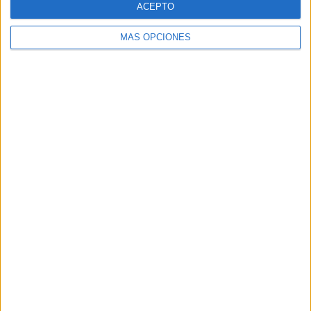
ACEPTO
MÁS OPCIONES
Buscar
Buscar
¿TE GUSTA NUESTRO MATERIAL?
Introduce tu email para unirte a otros
80.853 suscriptores.