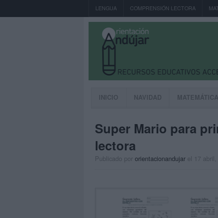
LENGUA
COMPRENSIÓN LECTORA
MA
INICIO
NAVIDAD
MATEMÁTIC
Super Mario para pr
lectora
Publicado por
orientacionandujar
el 17 abril