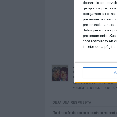
desarrollo de servici
geográfica precisa e 
otorgarnos su conse
previamente descrito
preferencias antes d
datos personales pue
procesamiento. Sus p
consentimiento en cu
inferior de la página
Acerca de orientacion
Orientación Andújar no es sol
M
Maribel, que además de ser p
dentro del blog y en el cual,
voluntarios en sus meses de 
DEJA UNA RESPUESTA
Tu dirección de correo electrónico no será 