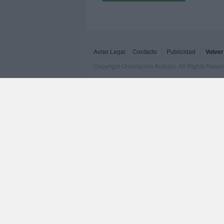
Aviso Legal
Contacto
Publicidad
Volver
Copyright Orientacion Andujar. All Rights Rese