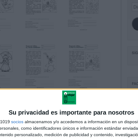
Dir
de
ema
SI
FA
Su privacidad es importante para nosotros
s 1019
socios
almacenamos y/o accedemos a información en un disposit
sonales, como identificadores únicos e información estándar enviada 
ntenido personalizado, medición de publicidad y contenido, investigaci