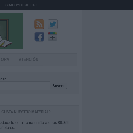
GRAFOMOTRICIDAD
TORA
ATENCIÓN
car
Buscar
E GUSTA NUESTRO MATERIAL?
roduce tu email para unirte a otros 80.859
criptores.