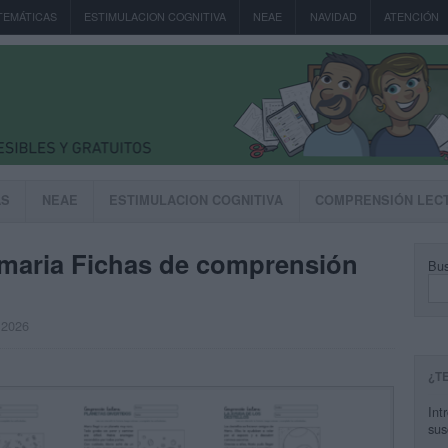
TEMÁTICAS
ESTIMULACION COGNITIVA
NEAE
NAVIDAD
ATENCIÓN
AS
NEAE
ESTIMULACION COGNITIVA
COMPRENSIÓN LEC
imaria Fichas de comprensión
Bus
, 2026
¿T
Int
sus