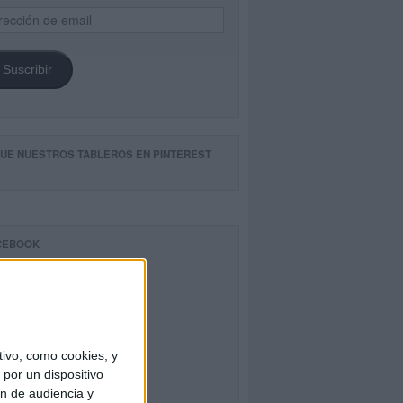
ección
il
Suscribir
GUE NUESTROS TABLEROS EN PINTEREST
CEBOOK
ivo, como cookies, y
por un dispositivo
ón de audiencia y