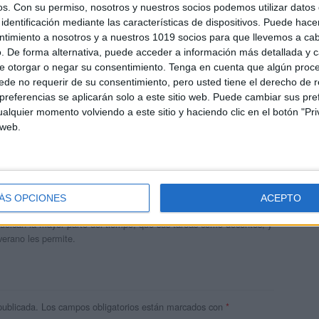
os.
Con su permiso, nosotros y nuestros socios podemos utilizar datos 
identificación mediante las características de dispositivos. Puede hacer
ntimiento a nosotros y a nuestros 1019 socios para que llevemos a ca
. De forma alternativa, puede acceder a información más detallada y 
e otorgar o negar su consentimiento.
Tenga en cuenta que algún proc
de no requerir de su consentimiento, pero usted tiene el derecho de r
referencias se aplicarán solo a este sitio web. Puede cambiar sus pref
alquier momento volviendo a este sitio y haciendo clic en el botón "Pri
 web.
andujar
o un blog, es la apuesta personal de dos profesores Ginés y
ÁS OPCIONES
ACEPTO
areja, son los encargados de los contenidos que encontramos
 vuelcan la mayor parte del tiempo, que sus tareas como docentes, y
verano les permite.
publicada.
Los campos obligatorios están marcados con
*