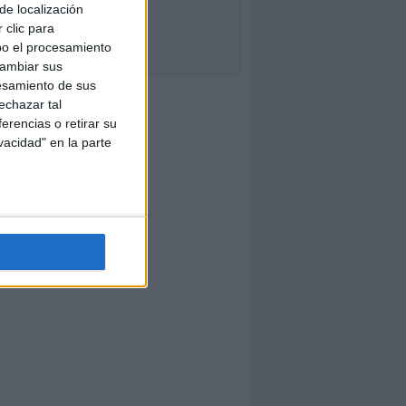
de localización
 clic para
bo el procesamiento
cambiar sus
esamiento de sus
echazar tal
erencias o retirar su
vacidad" en la parte