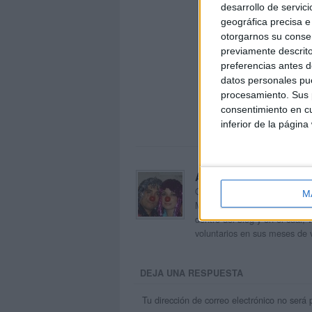
desarrollo de servici
geográfica precisa e 
otorgarnos su conse
previamente descrito
preferencias antes d
datos personales pue
procesamiento. Sus p
consentimiento en cu
inferior de la página
Acerca de orientacion
Orientación Andújar no es sol
M
Maribel, que además de ser p
dentro del blog y en el cual,
voluntarios en sus meses de 
DEJA UNA RESPUESTA
Tu dirección de correo electrónico no será 