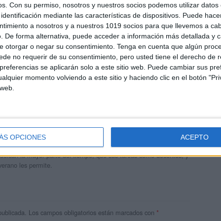
os.
Con su permiso, nosotros y nuestros socios podemos utilizar datos 
identificación mediante las características de dispositivos. Puede hacer
ntimiento a nosotros y a nuestros 1019 socios para que llevemos a ca
. De forma alternativa, puede acceder a información más detallada y 
e otorgar o negar su consentimiento.
Tenga en cuenta que algún proc
de no requerir de su consentimiento, pero usted tiene el derecho de r
referencias se aplicarán solo a este sitio web. Puede cambiar sus pref
alquier momento volviendo a este sitio y haciendo clic en el botón "Pri
 web.
andujar
o un blog, es la apuesta personal de dos profesores Ginés y
ÁS OPCIONES
ACEPTO
areja, son los encargados de los contenidos que encontramos
 vuelcan la mayor parte del tiempo, que sus tareas como docentes, y
verano les permite.
publicada.
Los campos obligatorios están marcados con
*