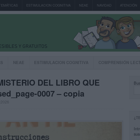
TEMÁTICAS
ESTIMULACION COGNITIVA
NEAE
NAVIDAD
ATENCIÓN
AS
NEAE
ESTIMULACION COGNITIVA
COMPRENSIÓN LEC
MISTERIO DEL LIBRO QUE
Bus
d_page-0007 – copia
, 2026
¿T
Int
sus