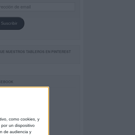
ección
il
Suscribir
GUE NUESTROS TABLEROS EN PINTEREST
CEBOOK
ivo, como cookies, y
por un dispositivo
ón de audiencia y