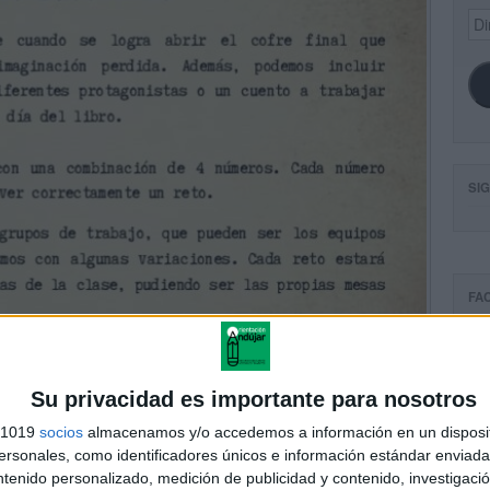
Dir
de
ema
SI
FA
Su privacidad es importante para nosotros
s 1019
socios
almacenamos y/o accedemos a información en un disposit
sonales, como identificadores únicos e información estándar enviada 
ntenido personalizado, medición de publicidad y contenido, investigaci