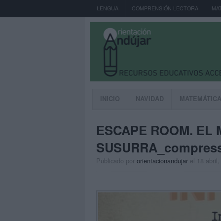
LENGUA
COMPRENSIÓN LECTORA
MA
INICIO
NAVIDAD
MATEMÁTIC
ESCAPE ROOM. EL 
SUSURRA_compresse
Publicado por
orientacionandujar
el 18 abril