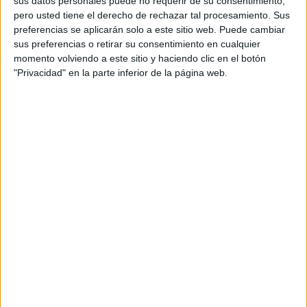
sus datos personales puede no requerir de su consentimiento,
pero usted tiene el derecho de rechazar tal procesamiento. Sus
preferencias se aplicarán solo a este sitio web. Puede cambiar
sus preferencias o retirar su consentimiento en cualquier
momento volviendo a este sitio y haciendo clic en el botón
"Privacidad" en la parte inferior de la página web.
Acerca de orientacionandujar
Orientación Andújar no es solo un blog, es la apuesta
personal de dos profesores Ginés y Maribel, que
además de ser pareja, son los encargados de los
contenidos que encontramos dentro del blog y en el
cual, vuelcan la mayor parte del tiempo, que sus tareas
como docentes, y voluntarios en sus meses de verano
les permite.
DEJA UNA RESPUESTA