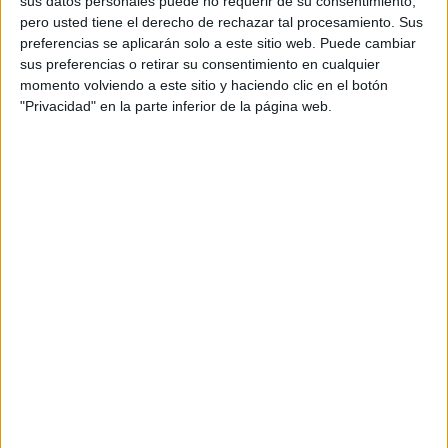
sus datos personales puede no requerir de su consentimiento,
pero usted tiene el derecho de rechazar tal procesamiento. Sus
preferencias se aplicarán solo a este sitio web. Puede cambiar
sus preferencias o retirar su consentimiento en cualquier
momento volviendo a este sitio y haciendo clic en el botón
"Privacidad" en la parte inferior de la página web.
Acerca de orientacionandujar
Orientación Andújar no es solo un blog, es la apuesta
personal de dos profesores Ginés y Maribel, que
además de ser pareja, son los encargados de los
contenidos que encontramos dentro del blog y en el
cual, vuelcan la mayor parte del tiempo, que sus tareas
como docentes, y voluntarios en sus meses de verano
les permite.
DEJA UNA RESPUESTA