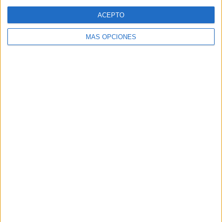
Web
ACEPTO
MÁS OPCIONES
Buscar
Buscar
¿TE GUSTA NUESTRO MATERIAL?