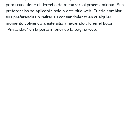
pero usted tiene el derecho de rechazar tal procesamiento. Sus
preferencias se aplicarán solo a este sitio web. Puede cambiar
sus preferencias o retirar su consentimiento en cualquier
momento volviendo a este sitio y haciendo clic en el botón
"Privacidad" en la parte inferior de la página web.
Acerca de orientacionandujar
Orientación Andújar no es solo un blog, es la apuesta
personal de dos profesores Ginés y Maribel, que
además de ser pareja, son los encargados de los
contenidos que encontramos dentro del blog y en el
cual, vuelcan la mayor parte del tiempo, que sus tareas
como docentes, y voluntarios en sus meses de verano
les permite.
DEJA UNA RESPUESTA
Tu dirección de correo electrónico no será