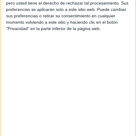
pero usted tiene el derecho de rechazar tal procesamiento. Sus
preferencias se aplicarán solo a este sitio web. Puede cambiar
sus preferencias o retirar su consentimiento en cualquier
momento volviendo a este sitio y haciendo clic en el botón
Acerca de orientacionandujar
"Privacidad" en la parte inferior de la página web.
Orientación Andújar no es solo un blog, es la apuesta
personal de dos profesores Ginés y Maribel, que
además de ser pareja, son los encargados de los
contenidos que encontramos dentro del blog y en el
cual, vuelcan la mayor parte del tiempo, que sus tareas
como docentes, y voluntarios en sus meses de verano
les permite.
DEJA UNA RESPUESTA
Tu dirección de correo electrónico no será
publicada.
Los campos obligatorios están marcados
con
*