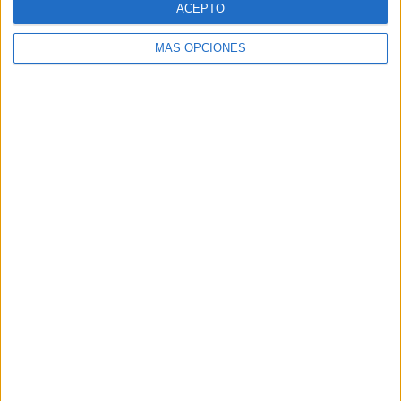
ACEPTO
MÁS OPCIONES
Buscar
Buscar
¿TE GUSTA NUESTRO MATERIAL?
Introduce tu email para unirte a otros
80.867 suscriptores.