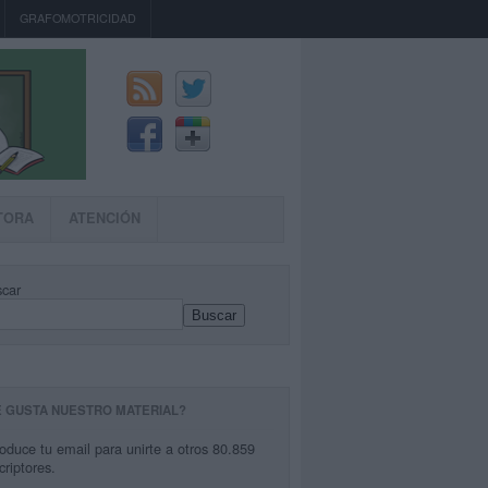
GRAFOMOTRICIDAD
TORA
ATENCIÓN
car
Buscar
E GUSTA NUESTRO MATERIAL?
roduce tu email para unirte a otros 80.859
criptores.