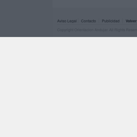
Aviso Legal
Contacto
Publicidad
Volver
Copyright Orientacion Andujar. All Rights Rese