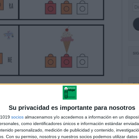
Dir
de
ema
SI
FA
Su privacidad es importante para nosotros
s 1019
socios
almacenamos y/o accedemos a información en un disposit
sonales, como identificadores únicos e información estándar enviada 
ntenido personalizado, medición de publicidad y contenido, investigaci
os.
Con su permiso, nosotros y nuestros socios podemos utilizar datos 