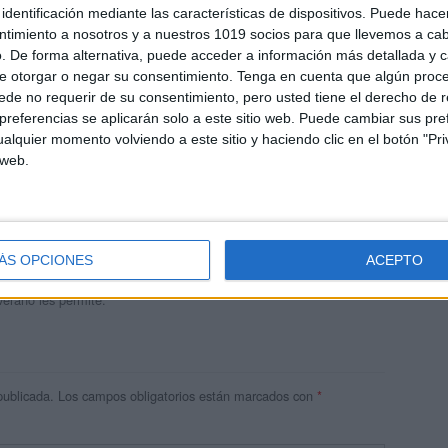
identificación mediante las características de dispositivos. Puede hacer
ntimiento a nosotros y a nuestros 1019 socios para que llevemos a ca
. De forma alternativa, puede acceder a información más detallada y 
e otorgar o negar su consentimiento.
Tenga en cuenta que algún proc
de no requerir de su consentimiento, pero usted tiene el derecho de r
referencias se aplicarán solo a este sitio web. Puede cambiar sus pref
alquier momento volviendo a este sitio y haciendo clic en el botón "Pri
 web.
andujar
o un blog, es la apuesta personal de dos profesores Ginés y
areja, son los encargados de los contenidos que encontramos
ÁS OPCIONES
ACEPTO
 vuelcan la mayor parte del tiempo, que sus tareas como docentes, y
verano les permite.
publicada.
Los campos obligatorios están marcados con
*