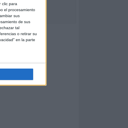
 clic para
bo el procesamiento
cambiar sus
esamiento de sus
echazar tal
erencias o retirar su
vacidad" en la parte