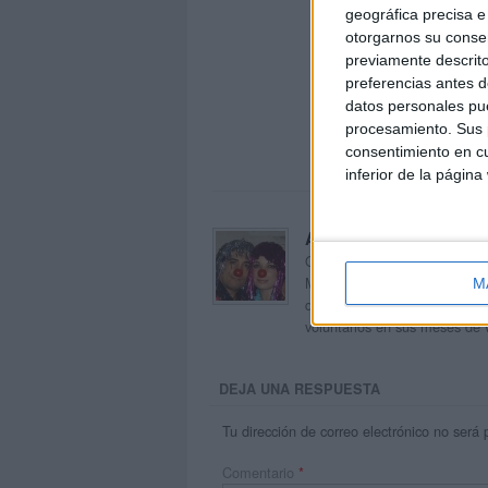
geográfica precisa e 
otorgarnos su conse
previamente descrito
preferencias antes d
datos personales pue
procesamiento. Sus p
consentimiento en cu
inferior de la página
Acerca de orientacion
Orientación Andújar no es sol
Maribel, que además de ser p
M
dentro del blog y en el cual,
voluntarios en sus meses de 
DEJA UNA RESPUESTA
Tu dirección de correo electrónico no será 
Comentario
*