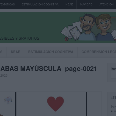
TEMÁTICAS
ESTIMULACION COGNITIVA
NEAE
NAVIDAD
ATENCIÓN
AS
NEAE
ESTIMULACION COGNITIVA
COMPRENSIÓN LEC
́LABAS MAYÚSCULA_page-0021
Bus
, 2026
¿T
Int
sus