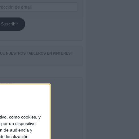
ección
il
Suscribir
GUE NUESTROS TABLEROS EN PINTEREST
CEBOOK
ivo, como cookies, y
por un dispositivo
ón de audiencia y
de localización