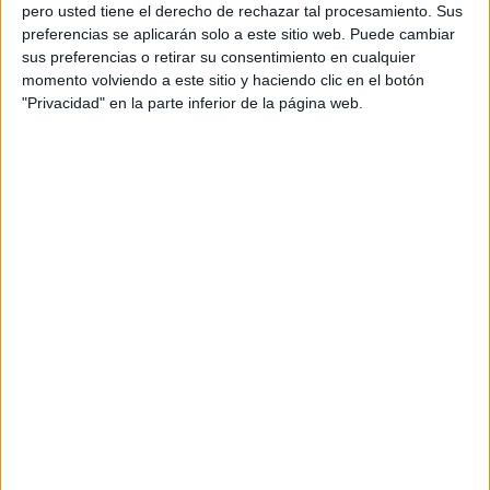
pero usted tiene el derecho de rechazar tal procesamiento. Sus
preferencias se aplicarán solo a este sitio web. Puede cambiar
sus preferencias o retirar su consentimiento en cualquier
momento volviendo a este sitio y haciendo clic en el botón
Acerca de orientacionandujar
"Privacidad" en la parte inferior de la página web.
Orientación Andújar no es solo un blog, es la apuesta
personal de dos profesores Ginés y Maribel, que
además de ser pareja, son los encargados de los
contenidos que encontramos dentro del blog y en el
cual, vuelcan la mayor parte del tiempo, que sus tareas
como docentes, y voluntarios en sus meses de verano
les permite.
DEJA UNA RESPUESTA
Tu dirección de correo electrónico no será
publicada.
Los campos obligatorios están marcados
con
*