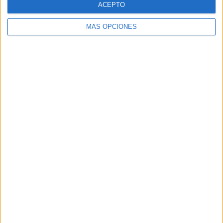
ACEPTO
MÁS OPCIONES
Buscar
Buscar
¿TE GUSTA NUESTRO MATERIAL?
Introduce tu email para unirte a otros
80.872 suscriptores.