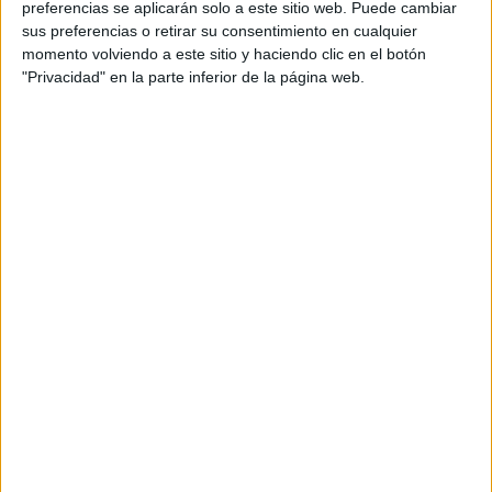
preferencias se aplicarán solo a este sitio web. Puede cambiar
sus preferencias o retirar su consentimiento en cualquier
momento volviendo a este sitio y haciendo clic en el botón
"Privacidad" en la parte inferior de la página web.
Acerca de María Olivares
El autor no ha proporcionado ninguna información.
DEJA UNA RESPUESTA
Tu dirección de correo electrónico no será
publicada.
Los campos obligatorios están marcados
con
*
Comentario
*