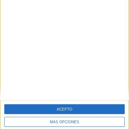
Nombre
*
Correo electrónico
*
Web
ACEPTO
MÁS OPCIONES