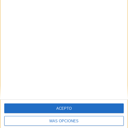
Nombre
*
Correo electrónico
*
Web
ACEPTO
MÁS OPCIONES