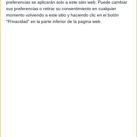
preferencias se aplicarán solo a este sitio web. Puede cambiar
sus preferencias o retirar su consentimiento en cualquier
momento volviendo a este sitio y haciendo clic en el botón
"Privacidad" en la parte inferior de la página web.
Acerca de María Olivares
El autor no ha proporcionado ninguna información.
DEJA UNA RESPUESTA
Tu dirección de correo electrónico no será
publicada.
Los campos obligatorios están marcados
con
*
Comentario
*