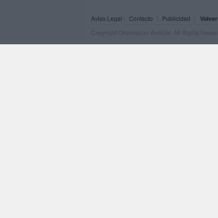
Aviso Legal
Contacto
Publicidad
Volver
Copyright Orientacion Andujar. All Rights Rese