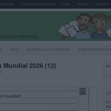
TEMÁTICAS
ESTIMULACION COGNITIVA
NEAE
NAVIDAD
ATENCIÓN
AS
NEAE
ESTIMULACION COGNITIVA
COMPRENSIÓN LEC
n Mundial 2026 (12)
Bus
26
¿T
Int
sus