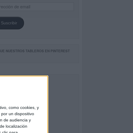
ección
il
Suscribir
GUE NUESTROS TABLEROS EN PINTEREST
CEBOOK
ivo, como cookies, y
por un dispositivo
ón de audiencia y
de localización
 clic para