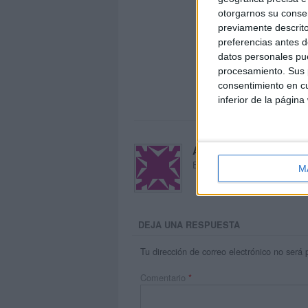
otorgarnos su conse
previamente descrito
preferencias antes d
datos personales pue
procesamiento. Sus p
consentimiento en cu
inferior de la página
Acerca de María Oliva
El autor no ha proporcionado
M
DEJA UNA RESPUESTA
Tu dirección de correo electrónico no será 
Comentario
*