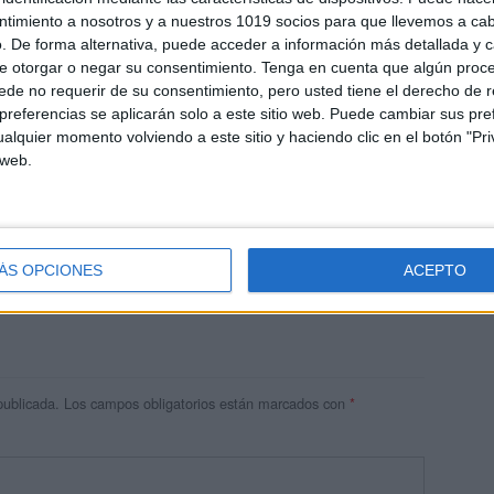
ntimiento a nosotros y a nuestros 1019 socios para que llevemos a ca
. De forma alternativa, puede acceder a información más detallada y 
e otorgar o negar su consentimiento.
Tenga en cuenta que algún proc
de no requerir de su consentimiento, pero usted tiene el derecho de r
referencias se aplicarán solo a este sitio web. Puede cambiar sus pref
alquier momento volviendo a este sitio y haciendo clic en el botón "Pri
 web.
res
 ninguna información.
ÁS OPCIONES
ACEPTO
publicada.
Los campos obligatorios están marcados con
*