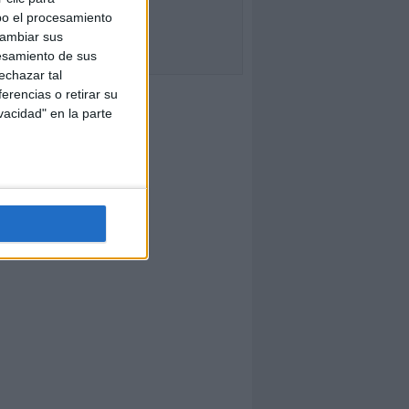
bo el procesamiento
cambiar sus
esamiento de sus
echazar tal
erencias o retirar su
vacidad" en la parte