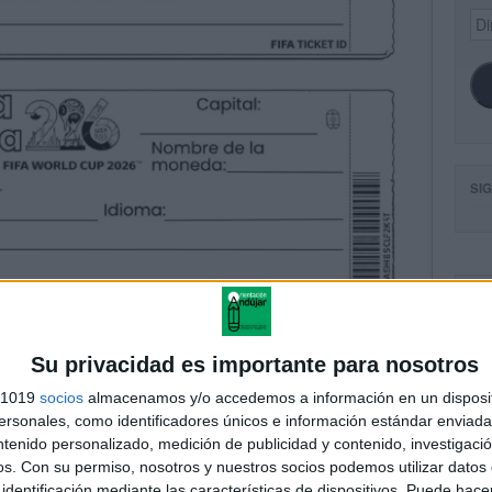
Dir
de
ema
SI
FA
Su privacidad es importante para nosotros
s 1019
socios
almacenamos y/o accedemos a información en un disposit
sonales, como identificadores únicos e información estándar enviada 
ntenido personalizado, medición de publicidad y contenido, investigaci
os.
Con su permiso, nosotros y nuestros socios podemos utilizar datos 
identificación mediante las características de dispositivos. Puede hacer