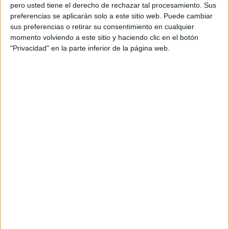
pero usted tiene el derecho de rechazar tal procesamiento. Sus
preferencias se aplicarán solo a este sitio web. Puede cambiar
sus preferencias o retirar su consentimiento en cualquier
momento volviendo a este sitio y haciendo clic en el botón
Acerca de orientacionandujar
"Privacidad" en la parte inferior de la página web.
Orientación Andújar no es solo un blog, es la apuesta
personal de dos profesores Ginés y Maribel, que
además de ser pareja, son los encargados de los
contenidos que encontramos dentro del blog y en el
cual, vuelcan la mayor parte del tiempo, que sus tareas
como docentes, y voluntarios en sus meses de verano
les permite.
DEJA UNA RESPUESTA
Tu dirección de correo electrónico no será
publicada.
Los campos obligatorios están marcados
con
*