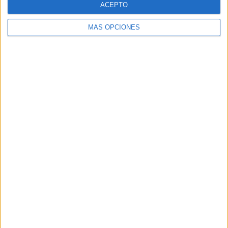
ACEPTO
MÁS OPCIONES
Buscar
Buscar
¿TE GUSTA NUESTRO MATERIAL?
Introduce tu email para unirte a otros
80.860 suscriptores.