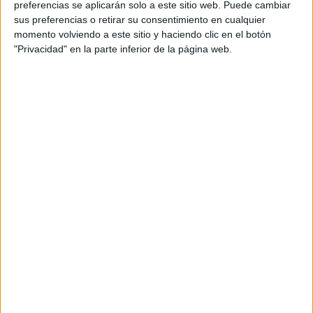
preferencias se aplicarán solo a este sitio web. Puede cambiar
sus preferencias o retirar su consentimiento en cualquier
momento volviendo a este sitio y haciendo clic en el botón
"Privacidad" en la parte inferior de la página web.
Acerca de María Olivares
El autor no ha proporcionado ninguna información.
DEJA UNA RESPUESTA
Tu dirección de correo electrónico no será
publicada.
Los campos obligatorios están marcados
con
*
Comentario
*