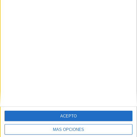
Nombre
*
Correo electrónico
*
Web
ACEPTO
MÁS OPCIONES