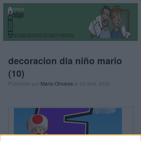
decoracion dia niño mario
(10)
Publicado por
María Olivares
el 20 abril, 2026