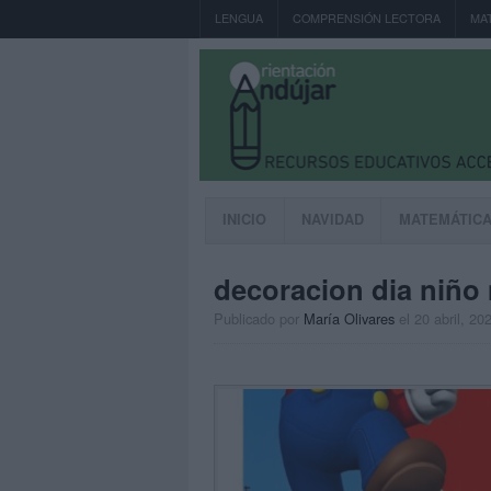
LENGUA
COMPRENSIÓN LECTORA
MA
INICIO
NAVIDAD
MATEMÁTIC
decoracion dia niño 
Publicado por
María Olivares
el 20 abril, 20