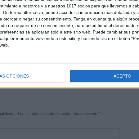
ntimiento a nosotros y a nuestros 1017 socios para que llevemos a ca
. De forma alternativa, puede acceder a información más detallada y 
e otorgar o negar su consentimiento.
Tenga en cuenta que algún proc
de no requerir de su consentimiento, pero usted tiene el derecho de r
referencias se aplicarán solo a este sitio web. Puede cambiar sus pref
alquier momento volviendo a este sitio y haciendo clic en el botón "Pri
 web.
res
 ninguna información.
ÁS OPCIONES
ACEPTO
publicada.
Los campos obligatorios están marcados con
*