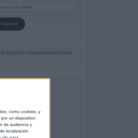
ección
il
Suscribir
GUE NUESTROS TABLEROS EN PINTEREST
CEBOOK
ivo, como cookies, y
por un dispositivo
ón de audiencia y
de localización
 clic para