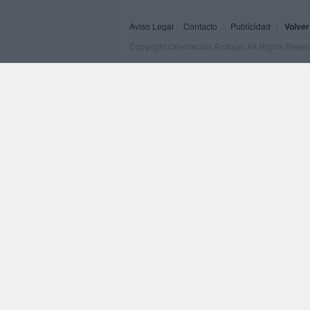
Aviso Legal
Contacto
Publicidad
Volver
Copyright Orientacion Andujar. All Rights Rese