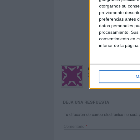
otorgarnos su conse
previamente descrito
preferencias antes d
datos personales pue
procesamiento. Sus p
consentimiento en cu
inferior de la página
Acerca de María Oliva
El autor no ha proporcionado
M
DEJA UNA RESPUESTA
Tu dirección de correo electrónico no será 
Comentario
*