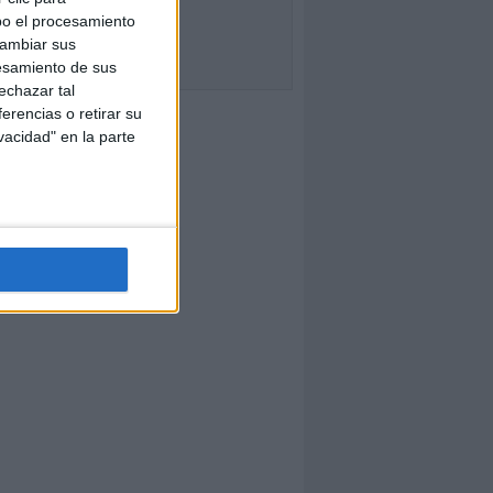
bo el procesamiento
cambiar sus
esamiento de sus
echazar tal
erencias o retirar su
vacidad" en la parte