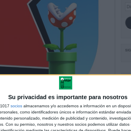
Dir
de
ema
SI
FA
Su privacidad es importante para nosotros
s 1017
socios
almacenamos y/o accedemos a información en un disposit
sonales, como identificadores únicos e información estándar enviada 
ntenido personalizado, medición de publicidad y contenido, investigaci
os.
Con su permiso, nosotros y nuestros socios podemos utilizar datos 
identificación mediante las características de dispositivos. Puede hacer